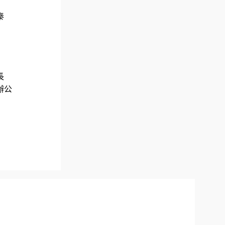
秦
長
辦公