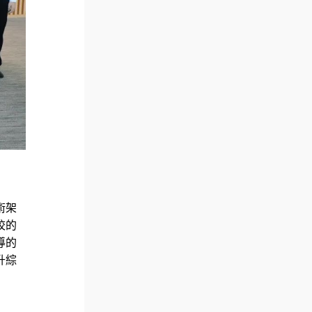
術架
校的
導的
升綜