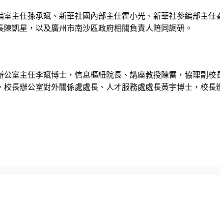
編室主任孫承斌、新華社國內部主任霍小光、新華社參編部主任
長陳凱星，以及廣州市南沙區政府相關負責人陪同調研。
辦公室主任李斌博士，信息樞紐院長、講座教授陳雷，協理副校
，校長辦公室對外關係處處長、人才服務處處長黃宇博士，校長