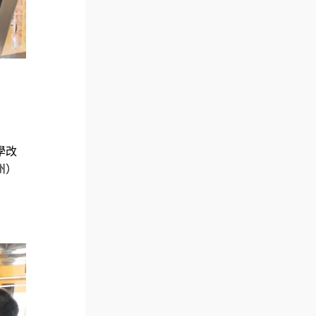
學改
州）