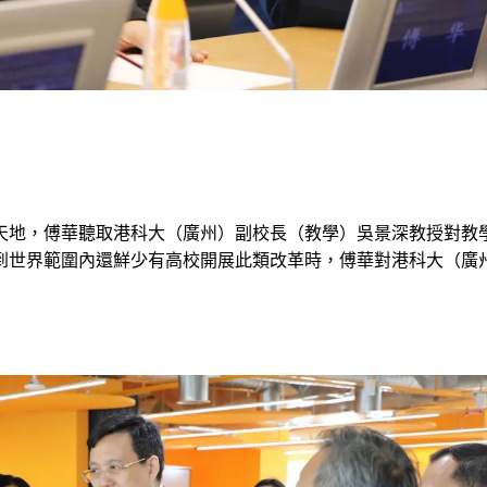
嗨唄天地，傅華聽取港科大（廣州）副校長（教學）吳景深教授對教
到世界範圍內還鮮少有高校開展此類改革時，傅華對港科大（廣