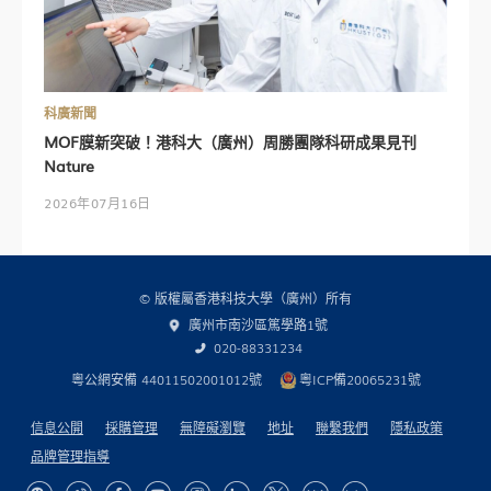
科廣新聞
MOF膜新突破！港科大（廣州）周勝團隊科研成果見刊
Nature
2026年07月16日
© 版權屬香港科技大學（廣州）所有
廣州市南沙區篤學路1號
020-88331234
粵公網安備 44011502001012號
粵ICP備20065231號
信息公開
採購管理
無障礙瀏覽
地址
聯繫我們
隱私政策
品牌管理指導