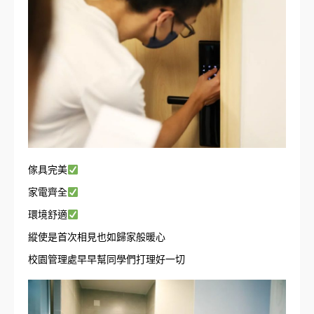
傢具完美
家電齊全
環境舒適
縱使是首次相見也如歸家般暖心
校園管理處早早幫同學們打理好一切