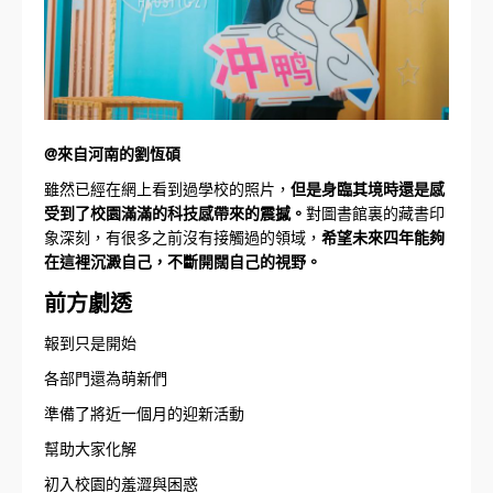
@來自河南的劉恆碩
雖然已經在網上看到過學校的照片，
但是身臨其境時還是感
受到了校園滿滿的科技感帶來的震撼。
對圖書館裏的藏書印
象深刻，有很多之前沒有接觸過的領域，
希望未來四年能夠
在這裡沉澱自己，不斷開闊自己的視野。
前方劇透
報到只是開始
各部門還為萌新們
準備了將近一個月的迎新活動
幫助大家化解
初入校園的羞澀與困惑