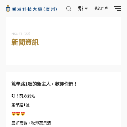
我的門戶
Eng
繁體
HKUST (GZ)
新聞資訊
简体
篤學路1號的新主人，歡迎你們！
叮！前方到站
篤學路1號
晨光熹微，秋澄萬景清