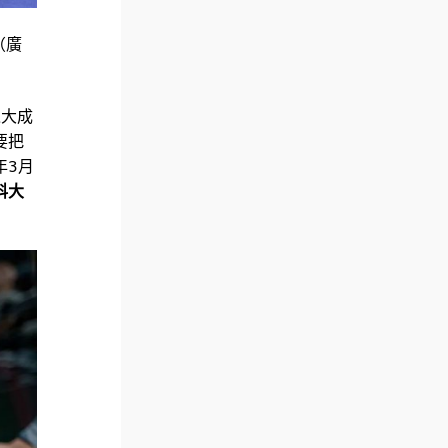
（廣
之大成
要把
年3月
科大