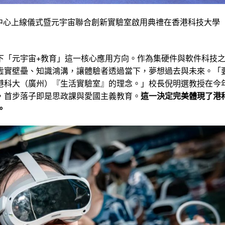
智算中心上線儀式暨元宇宙聯合創新實驗室啟用典禮在香港科技大學
下「元宇宙+教育」這一核心應用方向。作為集硬件與軟件科技
虛實壁壘、知識鴻溝，讓體驗者透過當下，夢想過去與未來。「
港科大（廣州）『生活實驗室』的理念。」校長倪明選教授在今
，首步落子即是思政課與愛國主義教育。
這一決定完美體現了港
。