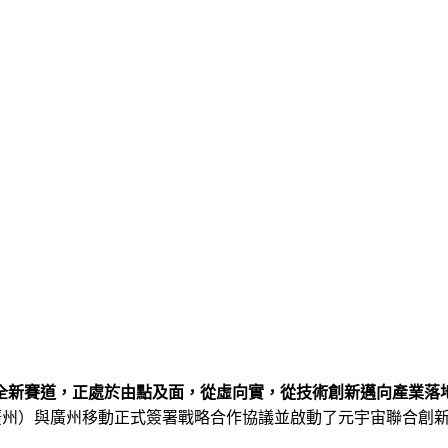
全新賽道，正處於由點及面，從虛向實，從技術創新邁向產業落
廣州）與廣州移動正式簽署戰略合作協議並啟動了元宇宙聯合創