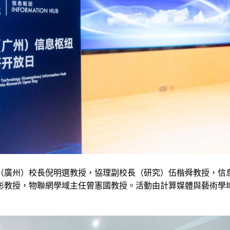
（廣州）校長倪明選教授，協理副校長（研究）伍楷舜教授，信
彬教授，物聯網學域主任曾憲國教授。活動由計算媒體與藝術學