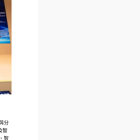
與分
及智
、智