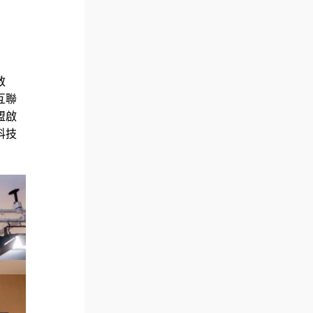
教
互聯
盟啟
科技