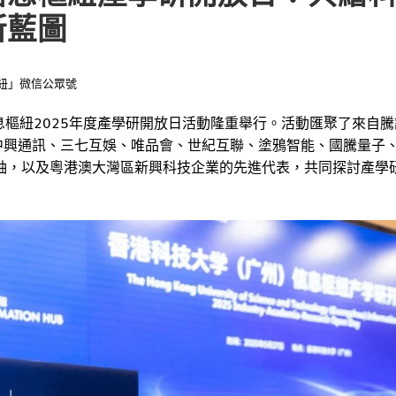
新藍圖
紐」微信公眾號
息樞紐2025年度產學研開放日活動隆重舉行。活動匯聚了來自騰
院、中興通訊、三七互娛、唯品會、世紀互聯、塗鴉智能、國騰量子
袖，以及粵港澳大灣區新興科技企業的先進代表，共同探討產學