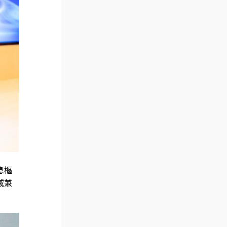
息樞
域兼