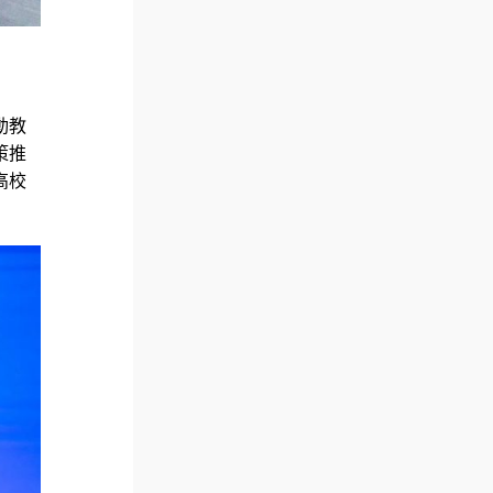
動教
策推
高校