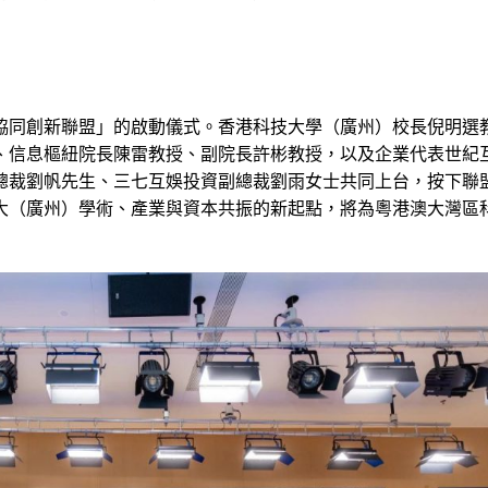
協同創新聯盟」的啟動儀式。香港科技大學（廣州）校長倪明選
、信息樞紐院長陳雷教授、副院長許彬教授，以及企業代表世紀
總裁劉帆先生、三七互娛投資副總裁劉雨女士共同上台，按下聯
大（廣州）學術、產業與資本共振的新起點，將為粵港澳大灣區