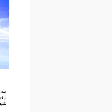
表高
級用
構建