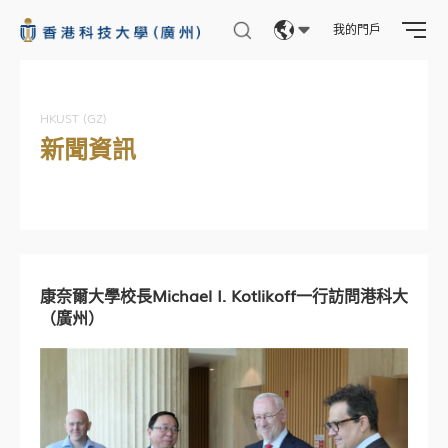
我的門戶
Eng
繁體
HKUST (GZ)
新聞資訊
简体
康奈爾大學校長Michael I. Kotlikoff一行訪問港科大
（廣州）