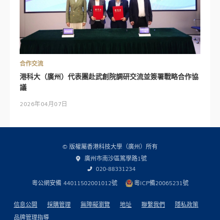
合作交流
港科大（廣州）代表團赴武創院調研交流並簽署戰略合作協
議
2026年04月07日
© 版權屬香港科技大學（廣州）所有
廣州市南沙區篤學路1號
020-88331234
粵公網安備 44011502001012號
粵ICP備20065231號
信息公開
採購管理
無障礙瀏覽
地址
聯繫我們
隱私政策
品牌管理指導