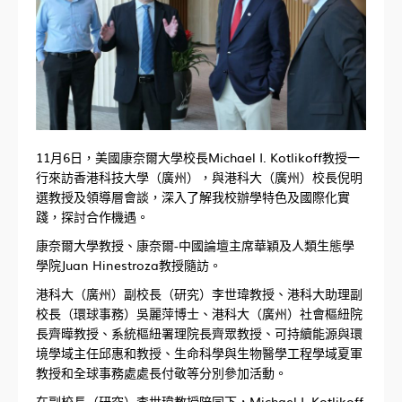
11月6日，美國康奈爾大學校長Michael I. Kotlikoff教授一
行來訪香港科技大學（廣州），與港科大（廣州）校長倪明
選教授及領導層會談，深入了解我校辦學特色及國際化實
踐，探討合作機遇。
康奈爾大學教授、康奈爾-中國論壇主席華穎及人類生態學
學院Juan Hinestroza教授隨訪。
港科大（廣州）副校長（研究）李世瑋教授、港科大助理副
校長（環球事務）吳麗萍博士、港科大（廣州）社會樞紐院
長齊曄教授、系統樞紐署理院長齊眾教授、可持續能源與環
境學域主任邱惠和教授、生命科學與生物醫學工程學域夏軍
教授和全球事務處處長付敬等分別參加活動。
在副校長（研究）李世瑋教授陪同下，Michael I. Kotlikoff