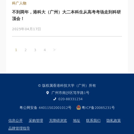
科广人物
不到两年，港科大（广州）大二本科生从高考考场走到科研
顶会！
2025年04月17日
文
1
2
3
4
>
章
导
航
© 版权属香港科技大学（广州）所有
广州市南沙区笃学路1号
020-88331234
粤公网安备 44011502001012号
粤ICP备20065231号
信息公开
采购管理
无障碍浏览
地址
联系我们
隐私政策
品牌管理指导