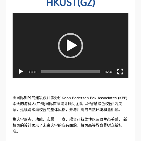
HKUST(GZ)
视
频
播
放
器
00:00
02:40
由国际知名的建筑设计事务所Kohn Pedersen Fox Associates (KPF)
牵头的港科大(广州)国际首席设计顾问团队 以“智慧绿色校园”为灵
感，延续清水湾校园的整体风格，并与四周的自然环境和谐相融。
集大学形态、功能、宏愿于一身，糅合可持续性以及原生态美感， 新
校园的设计预示了未来大学的应有面貌，将为高等教育界树立新标
准。