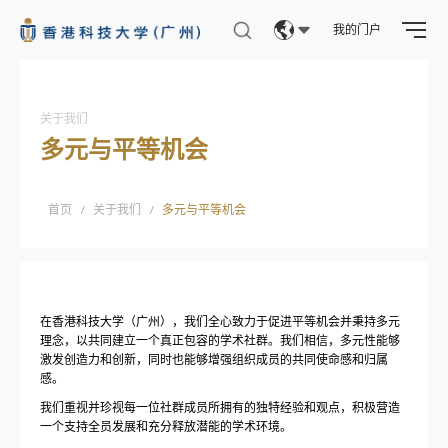
大学论坛
我的门户
本科专业与课程
Eng
繁體
关于我们
多元与平等机会
简体
设施与服务
校园活动
首页
/
关于我们
/
多元与平等机会
学生事务
大学照片
在香港科技大学（广州），我们全心致力于促进平等机会并秉持多元
理念，以共同建立一个真正包容的学术社群。我们相信，多元性能够
科研资讯
激发创造力和创新，同时也能够增强组织成员的共同使命感和归属
感。
科研处
我们重视并珍视每一位社群成员所拥有的独特经验和观点，积极营造
一个支持全员发展和充分释放潜能的学术环境。
科研建设与发展处