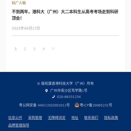
科广人物
不到两年，港科大（广州）大二本科生从高考考场走到科研
顶会！
2025年04月17日
文
1
2
3
4
>
章
导
航
© 版权属香港科技大学（广州）所有
广州市南沙区笃学路1号
020-88331234
粤公网安备 44011502001012号
粤ICP备20065231号
信息公开
采购管理
无障碍浏览
地址
联系我们
隐私政策
品牌管理指导