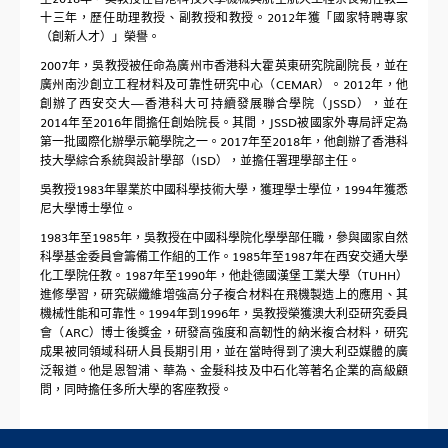
求知無疆
十三年，歷任助理教授、副教授和教授。2012年獲「國家特聘專家
（創新人才）」榮譽。
交流動態
2007年，吳教授被任命為廣州市香港科大霍英東研究院副院長，並在
聯繫我們
廣州南沙創立工程材料及可靠性研究中心（CEMAR）。2012年，他
創辦了西安交大—香港科大可持續發展聯合學院（JSSD），並在
2014年至2016年間擔任創始院長。其間，JSSD被國家外專局評定為
第一批國際化辦學示範學院之一。2017年至2018年，他創辦了香港科
技大學綜合系統與設計學部（ISD），並擔任署理學部主任。
吳教授1983年畢業於中國科學技術大學，獲理學士學位，1994年獲悉
尼大學博士學位。
1983年至1985年，吳教授在中國科學院化學學部任職，參與國家自然
科學基金委員會籌備工作組的工作。1985年至1987年在西安交通大學
化工學院任教。1987年至1990年，他赴德國漢堡工業大學（TUHH）
進修學習，研究碳纖維增強高分子複合材料在飛機製造上的應用、其
機械性能和可靠性。1994年到1996年，吳教授榮獲澳大利亞研究委員
會（ARC）博士後獎金，研發高強度和高韌性的納米複合材料，研究
成果被同領域科研人員長期引用，並在當時得到了澳大利亞媒體的廣
泛報道。他是恩智浦、華為、金髮科技及中石化等著名企業的高級顧
問，同時擔任多所大學的客座教授。