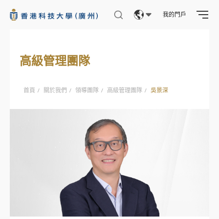
中央研究設施
我的門戶
生活實驗室
Eng
實驗室安全與服務
繁體
高級管理團隊
實驗室服務處
简体
實驗室健康與安全處
首頁
/
關於我們
/
領導團隊
/
高級管理團隊
/
吳景深
關於知識轉移辦公室
知識轉移新範式
構建創新生態
主要架構
產業合作
知識產權