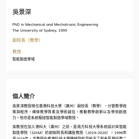
創新創業
吳景深
培訓學習
PhD in Mechanical and Mechatronic Engineering
The University of Sydney, 1995
副校長（教學）
科廣新聞
教授
科研資訊
智能製造學域
校園生活
科廣人物
合作交流
個人簡介
媒體報道
吳景深教授現任香港科技大學（廣州）副校長（教學），分管教學政
策與程序，確保教學質素及學術誠信，推動教學創新以及學術創造
力。他亦是系統樞紐智能製造學域教授。
吳教授在加入港科大（廣州）之前，是南方科技大學系統設計與智能
全球夥伴
製造學院（SDIM）的創始院長和講座教授（2019–2020）。1996年
至2018年，吳教授在香港科技大學機械與航空航天工程系長期任教二