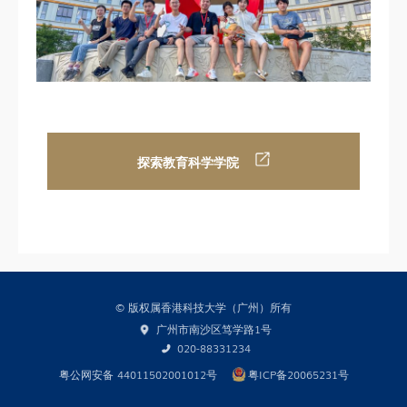
媒体报道
全球伙伴
求知无疆
交流动态
探索教育科学学院
联系我们
© 版权属香港科技大学（广州）所有
广州市南沙区笃学路1号
020-88331234
粤公网安备 44011502001012号
粤ICP备20065231号