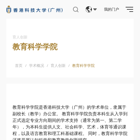
我的门户
科研资讯
Eng
科研处
繁體
育人创新
科研建设与发展处
教育科学学院
简体
中央研究设施
生活实验室
首页
/
学术概况
/
育人创新
/
教育科学学院
实验室安全与服务
实验室服务处
实验室健康与安全处
教育科学学院是香港科技大学（广州）的学术单位，隶属于
副校长（教学）办公室。 教育科学学院负责本科生从入学到
正式选定专业方向期间的学术支持（通常为第一、第二学
关于知识转移办公室
年），为本科生提供人文、社会科学、艺术，体育等通识课
知识转移新范式
程，以及语言教育和理工科基础课程。 同时，教育科学学院
还将开展认知科学和教育教学创新研究。