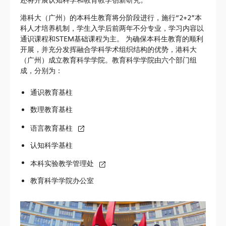
构建创新生态
港科大（广州）的本科生教育将分阶段进行，施行“2+2”本
主要架构
科人才培养机制，学生入学后前两年不分专业，学习内容以
产业合作
通识课程和STEM基础课程为主。 为确保本科生教育的顺利
开展，并充分发挥融合学科学术组织结构的优势，港科大
知识产权
（广州）成立教育科学学院。教育科学学院由六个部门组
成，分别为：
创新创业
培训学习
通识教育基柱
数理教育基柱
语言教育基柱
科广新闻
认知科学基柱
科研资讯
本科实验教学管理处
校园生活
教育科学学院办公室
科广人物
合作交流