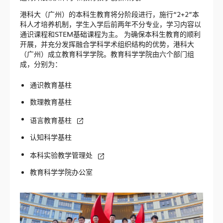
构建创新生态
港科大（广州）的本科生教育将分阶段进行，施行“2+2”本
科人才培养机制，学生入学后前两年不分专业，学习内容以
主要架构
通识课程和STEM基础课程为主。 为确保本科生教育的顺利
产业合作
开展，并充分发挥融合学科学术组织结构的优势，港科大
（广州）成立教育科学学院。教育科学学院由六个部门组
知识产权
成，分别为：
创新创业
通识教育基柱
培训学习
数理教育基柱
语言教育基柱
认知科学基柱
科广新闻
本科实验教学管理处
科研资讯
教育科学学院办公室
校园生活
科广人物
合作交流