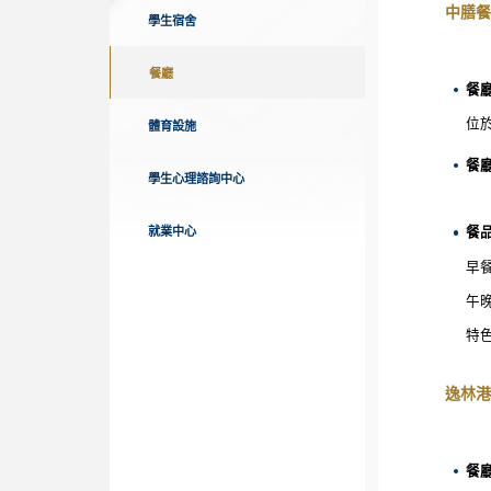
中膳餐
學生宿舍
餐廳
餐
位
體育設施
餐
學生心理諮詢中心
餐
就業中心
策
早
午
特
逸林港
餐