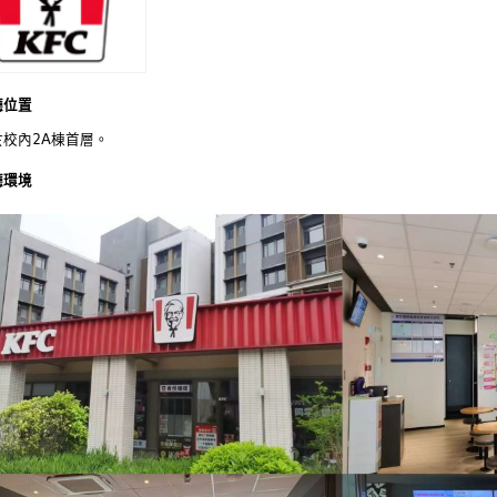
廳位置
於校內2A棟首層。
廳環境