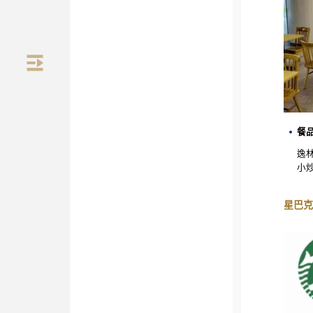
餐
逸
小
星巴克