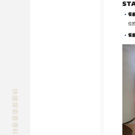
餐
位
餐