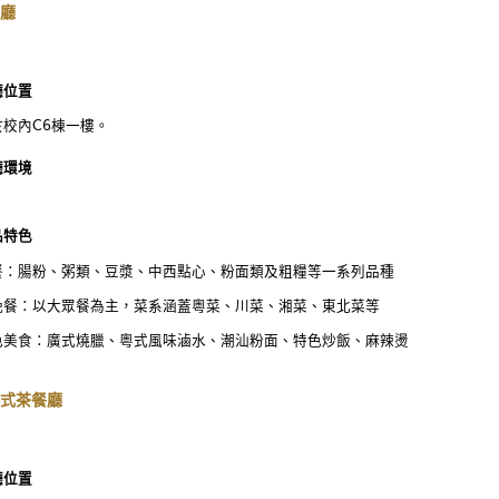
廳
廳位置
於校內C6棟一樓。
廳環境
品特色
餐：腸粉、粥類、豆漿、中西點心、粉面類及粗糧等一系列品種
晚餐：以大眾餐為主，菜系涵蓋粵菜、川菜、湘菜、東北菜等
色美食：廣式燒臘、粵式風味滷水、潮汕粉面、特色炒飯、麻辣燙
式茶餐廳
廳位置