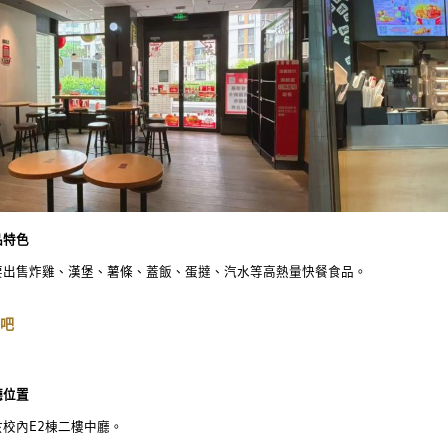
品特色
要出售炸雞、漢堡、薯條、蓋飯、蛋撻、汽水等高熱量快餐食品。
吧
廳位置
於校內E2棟二樓中廳。