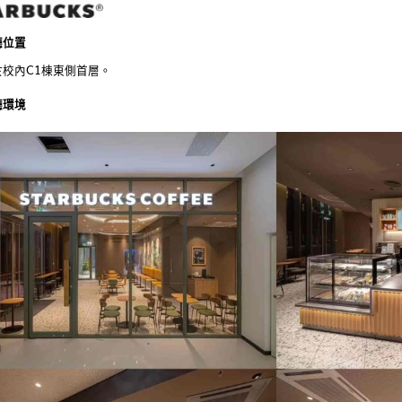
廳位置
於校內C1棟東側首層。
廳環境