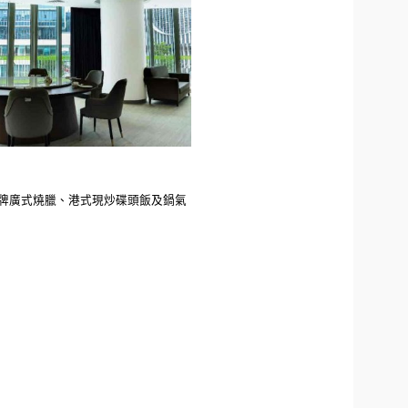
牌廣式燒臘、港式現炒碟頭飯及鍋氣