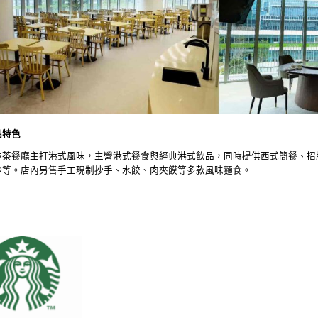
品特色
林茶餐廳主打港式風味，主營港式餐食與經典港式飲品，同時提供西式簡餐、招
炒等。店內另售手工現制抄手、水餃、肉夾饃等多款風味麵食。