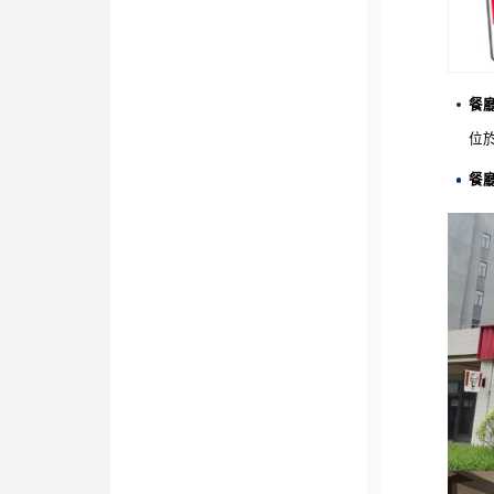
餐
位
餐