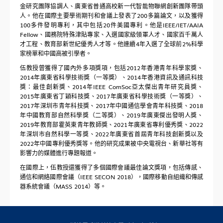
金研究團隊協調人、廣東省普通高校新一代智能物聯網創新團隊帶頭
人。他在國際主要學術期刊和會議上發表了200多篇論文，以及獲得
100多件發明專利，其中包括20件美國專利。他是IEEE/IET/AAIA
Fellow、國務院特殊津貼專家、入選國家級領軍人才、國家百千萬人
才工程、教育部新世紀優秀人才等。他連續4年入選了全球前2%科學
家榜單和中國高被引學者。
伍教授曾獲得了國內外多項獎項，包括2012年香港青年科學家獎、
2014年廣東省科學技術獎（一等獎）、2014年香港資訊及通訊科技
獎：最佳創新獎、2014年IEEE ComSoc亞太傑出青年研究員獎、
2015年廣東省丁穎科技獎、2017年廣東省科學技術獎（一等獎）、
2017年深圳市青年科技獎、2017年中國通信學會青年科技獎、2018
年中國教育部自然科學獎（二等獎）、2019年廣東傑出發明人獎、
2019年教育部霍英東青年教師獎、2021年廣東省專利優秀獎、2022
年深圳市自然科學一等獎、2022年廣東省首屆青年科技創新獎以及
2022年中國專利優秀獎等。他的研究成果被中央電視台、新華社等有
影響力的媒體進行專題報道。
在國際上，伍教授還獲得了多個國際會議最佳論文獎項，包括傳感、
通信和網絡國際會議（IEEE SECON 2018），國際移動自組織和傳感
器系統會議（MASS 2014）等。