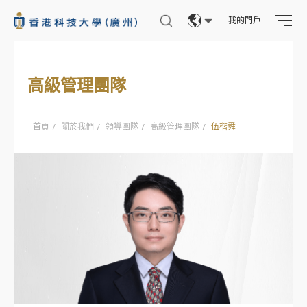
創新創業
我的門戶
培訓學習
Eng
繁體
高級管理團隊
简体
科廣新聞
首頁
/
關於我們
/
領導團隊
/
高級管理團隊
/
伍楷舜
科研資訊
校園生活
科廣人物
合作交流
媒體報道
全球夥伴