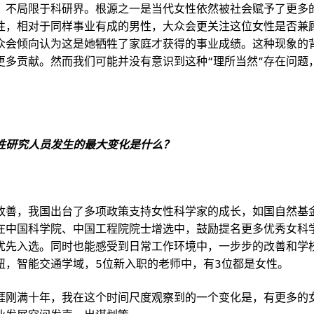
在，不局限于科研界。根源之一是当代女性依然被社会赋予了更多
性，相对于同样事业有成的男性，大众会更关注这位女性是否兼
众会倾向认为这是她牺牲了家庭才获得的事业成绩。这种现象的
更多贡献。然而我们可能并没有意识到这种“理所当然”存在问题
性研究人员发生的最大变化是什么？
改善，我国出台了多项政策支持女性科学家的成长，如国自然基
在中国科学院、中国工程院院士增选中，鼓励提名更多优秀女科
优先入选。同时也能感受到日常工作环境中，一步步的改善和学
纽，智能交通学域，5位新入职的老师中，有3位都是女性。
涯刚满十年，我在这个时间尺度观察到的一个变化是，有更多的
业发展空间发声、出谋划策。