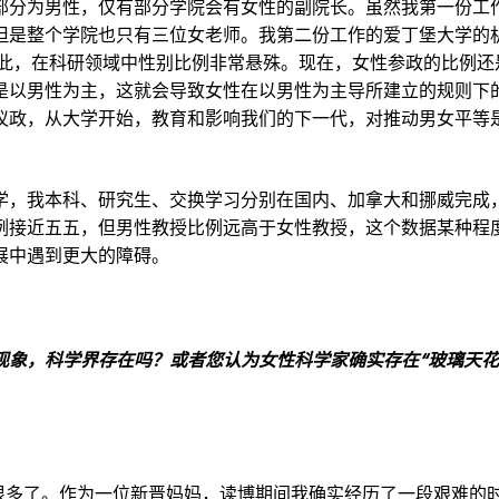
部分为男性，仅有部分学院会有女性的副院长。虽然我第一份工
但是整个学院也只有三位女老师。我第二份工作的爱丁堡大学的
因此，在科研领域中性别比例非常悬殊。现在，女性参政的比例还
是以男性为主，这就会导致女性在以男性为主导所建立的规则下
议政，从大学开始，教育和影响我们的下一代，对推动男女平等
学，我本科、研究生、交换学习分别在国内、加拿大和挪威完成
例接近五五，但男性教授比例远高于女性教授，这个数据某种程
展中遇到更大的障碍。
现象，科学界存在吗？或者您认为女性科学家确实存在“玻璃天花
改善很多了。作为一位新晋妈妈，读博期间我确实经历了一段艰难的