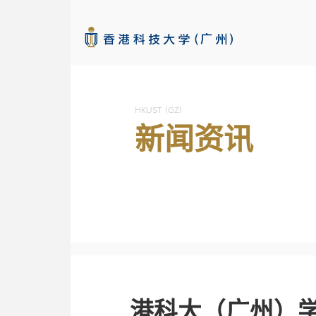
HKUST (GZ)
新闻资讯
港科大（广州）