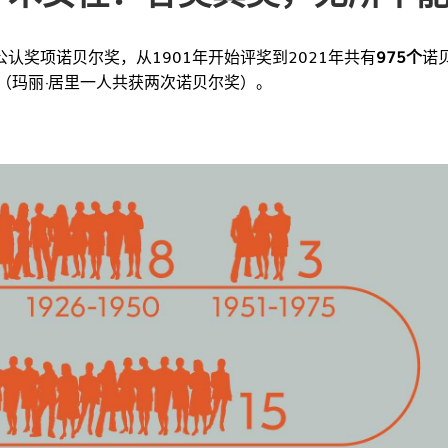
认奖项诺贝尔奖，从1901年开始评奖到2021年共有
975个
诺
（玛丽·居里一人共获两次诺贝尔奖）。