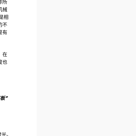
作所
机械
是相
的不
是有
，在
度也
板”
时光。