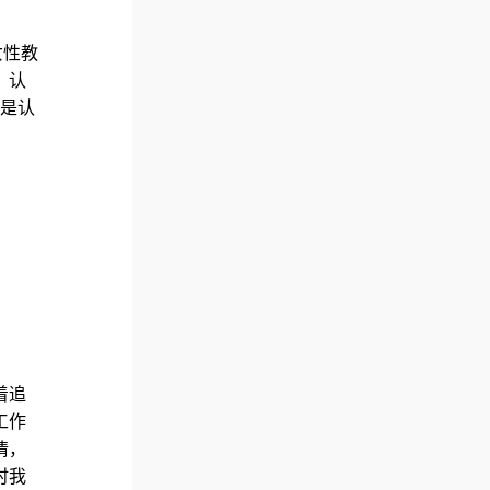
女性教
，认
还是认
着追
工作
情，
时我