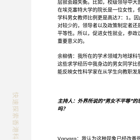
层就会越失衡。比如，校级领导中大
在埃克塞特大学的院长是一位女性，
学科男女教师比例更是高达7：1。
对较少的，领导者以及政策制定者还
平等性。所以，促进女性就业，参政
重要意义的。
余柳倩：我所在的学术领域为地球科
这些求学经历中我身边的男女同学比
能反映女性科学家在从学生向教职发
主持人：外界所说的“男女不平等”的
吗？
Varvara：我认为这种现象已经