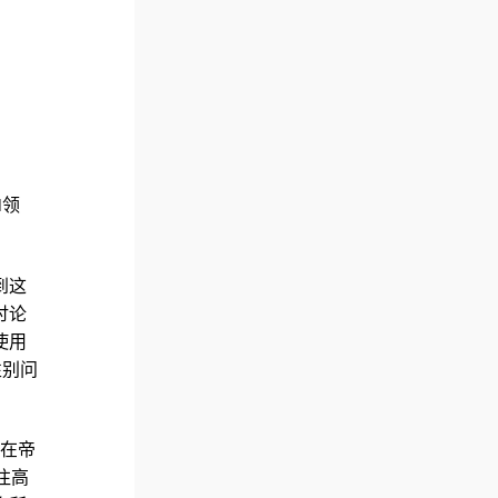
M领
到这
讨论
使用
到性别问
我在帝
往高