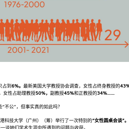
只占到
6%。
最新美国大学教授协会调查，女性占终身教授的
43
，
女性占助理教授
50%，
副教授
45%
和正教授的
34%……
“不公”，但事实真的如此吗？
香港科技大学（广州）（筹）举行了一次特别的
“女性圆桌会谈”
。
谈一谈她们学术生涯中所遇到的问题与收获。