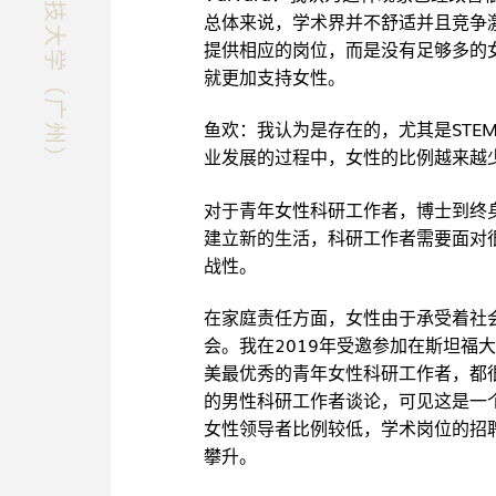
快速探索香港科技大学（广州）
总体来说，学术界并不舒适并且竞争
提供相应的岗位，而是没有足够多的
就更加支持女性。
鱼欢：我认为是存在的，尤其是ST
业发展的过程中，女性的比例越来越少
对于青年女性科研工作者，博士到终
建立新的生活，科研工作者需要面对
战性。
在家庭责任方面，女性由于承受着社
会。我在2019年受邀参加在斯坦福
美最优秀的青年女性科研工作者，都
的男性科研工作者谈论，可见这是一
女性领导者比例较低，学术岗位的招
攀升。