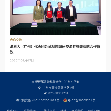
合作交流
港科大（广州）代表团赴武创院调研交流并签署战略合作协
议
2026年04月07日
© 版权属香港科技大学（广州）所有
广州市南沙区笃学路1号
020-88331234
粤公网安备 44011502001012号
粤ICP备20065231号
信息公开
采购管理
无障碍浏览
地址
联系我们
隐私政策