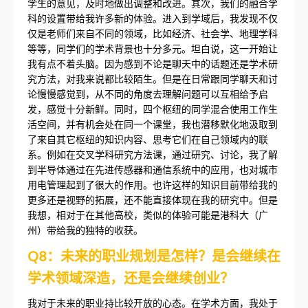
学生的意见，及时地做出调整和改进。其次，我们的融合学
科的设置带给我许多新的体验。进入到学域后，我发现不仅
仅是老师们来自不同的领域，比如经济、社会学、地理学科
等等，同学们的学术背景也十分多元。坦白说，这一开始让
我有点不着头脑。因为感到不论是聊天中的话题还是学术研
究方法，对我来说都比较陌生。但是在日常跟同学聊天和讨
论慢慢感觉到，从不同的角度去理解问题可以互相给予启
发，感觉十分新鲜。同时，四个枢纽的同学混合使用工作生
活空间，并有机会处在同一个课堂，我也潜移默化地汲取到
了来自其它枢纽的知识内容、思考它们在自己领域内的联
系。例如在交叉学科研究方法课，通过研究、讨论，我了解
到半导体通过在先进传感器和通信系统中的应用，也对城市
用电管理起到了很大的作用。也许这样的知识目前带给我的
更多还是视野的拓展，还不能直接体现在我的研究中。但是
我想，相对于在其他高校，类似的体验可能是港科大（广
州）带给我的独特的收获。
Q8：未来的职业规划是怎样？是会继续在
学术领域深造，还是会继续创业？
我对于未来的职业持比较开放的心态。在学术方面，我处于