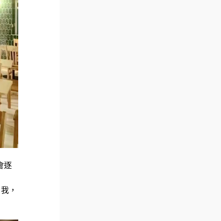
會逐
自我，