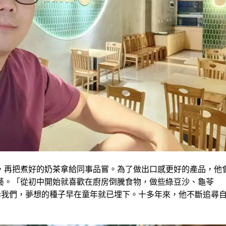
，再把煮好的奶茶拿給同事品嘗。為了做出口感更好的產品，他
藝。「從初中開始就喜歡在廚房倒騰食物，做些綠豆沙、龜苓
訴我們，夢想的種子早在童年就已埋下。十多年來，他不斷追尋