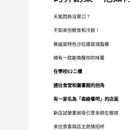
天氣悶熱沒胃口？
不如來份輕食和冷飲！
無論是特色沙拉還是減脂餐
總有一款能喚醒你的味蕾
策
在學校E2二樓
通往食堂和圖書館的拐角
有一家名為「森綠餐吧」的店面
新店試營業就吸引眾多師生眼球
來往食客與店主熱情招呼