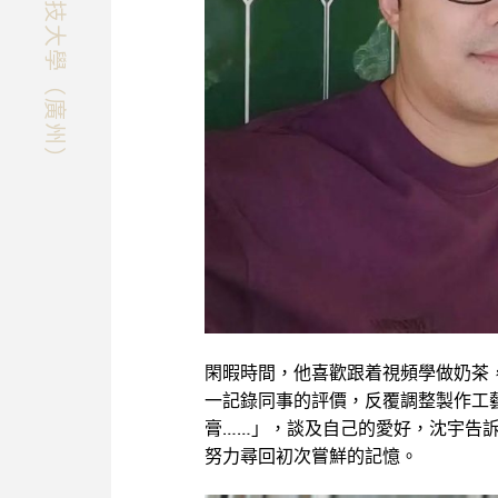
快速探索香港科技大學（廣州）
閑暇時間，他喜歡跟着視頻學做奶茶
一記錄同事的評價，反覆調整製作工
膏……」，談及自己的愛好，沈宇告
努力尋回初次嘗鮮的記憶。