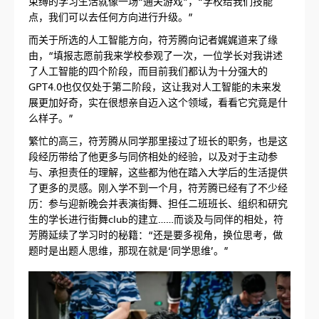
束缚的学习生活就像一场“通关游戏”，“学校给我们技能
点，我们可以去任何方向进行升级。”
而关于所选的人工智能方向，符芳腾向记者娓娓道来了缘
由，“填报志愿前我来学校参观了一次，一位学长对我讲述
了人工智能的四个阶段，而目前我们都认为十分强大的
GPT4.0也仅仅处于第二阶段，这让我对人工智能的未来发
展更加好奇，实在很想亲自迈入这个领域，看看它究竟是什
么样子。”
繁忙的高三，符芳腾从同学那里接过了班长的职务，也是这
段经历带给了他更多与同侪相处的经验，以及对于主动参
与、承担责任的理解，这些都为他在踏入大学后的生活提供
了更多的灵感。刚入学不到一个月，符芳腾已经有了不少经
历：参与迎新晚会并表演街舞、担任二班班长、组织和研究
生的学长进行街舞club的建立……而谈及与同伴的相处，符
芳腾延续了学习时的秘籍：“还是要多视角，换位思考，做
题时是出题人思维，那现在就是‘同学思维’。”