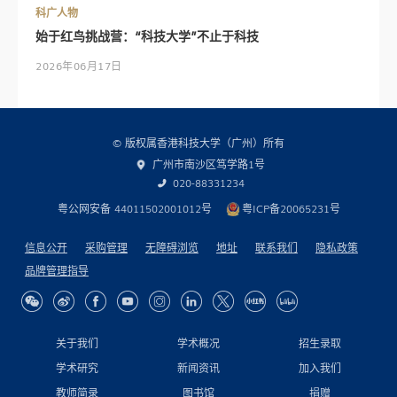
科广人物
始于红鸟挑战营：“科技大学”不止于科技
2026年06月17日
© 版权属香港科技大学（广州）所有
广州市南沙区笃学路1号
020-88331234
粤公网安备 44011502001012号
粤ICP备20065231号
信息公开
采购管理
无障碍浏览
地址
联系我们
隐私政策
品牌管理指导
关于我们
学术概况
招生录取
学术研究
新闻资讯
加入我们
教师简录
图书馆
捐赠