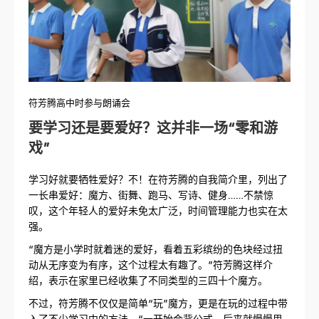
符芳腾高中时参与朗诵会
要学习还是要爱好？这并非一场“零和游
戏”
学习好就要牺牲爱好？不！在符芳腾的自我简介里，列出了
一长串爱好：魔方、街舞、跑马、写诗、健身……不禁惊
叹，这个年轻人的爱好未免太广泛，时间管理能力也实在太
强。
“魔方是小学时就着迷的爱好，看着五彩缤纷的色块经过扭
动从无序变为有序，这个过程太有趣了。”符芳腾这样介
绍，表示在家里已经收集了不同类型的三四十个魔方。
不过，符芳腾不仅仅是简单“玩”魔方，更是在玩的过程中带
入了不少学习中的方法。“一开始会背公式，后来就慢慢思