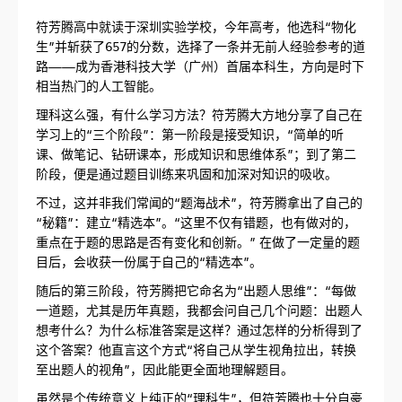
符芳腾高中就读于深圳实验学校，今年高考，他选科“物化
生”并斩获了657的分数，选择了一条并无前人经验参考的道
路——成为香港科技大学（广州）首届本科生，方向是时下
相当热门的人工智能。
理科这么强，有什么学习方法？符芳腾大方地分享了自己在
学习上的“三个阶段”：第一阶段是接受知识，“简单的听
课、做笔记、钻研课本，形成知识和思维体系”；到了第二
阶段，便是通过题目训练来巩固和加深对知识的吸收。
不过，这并非我们常闻的“题海战术”，符芳腾拿出了自己的
“秘籍”：建立“精选本”。“这里不仅有错题，也有做对的，
重点在于题的思路是否有变化和创新。” 在做了一定量的题
目后，会收获一份属于自己的“精选本”。
随后的第三阶段，符芳腾把它命名为“出题人思维”：“每做
一道题，尤其是历年真题，我都会问自己几个问题：出题人
想考什么？为什么标准答案是这样？通过怎样的分析得到了
这个答案？他直言这个方式“将自己从学生视角拉出，转换
至出题人的视角”，因此能更全面地理解题目。
虽然是个传统意义上纯正的“理科生”，但符芳腾也十分自豪