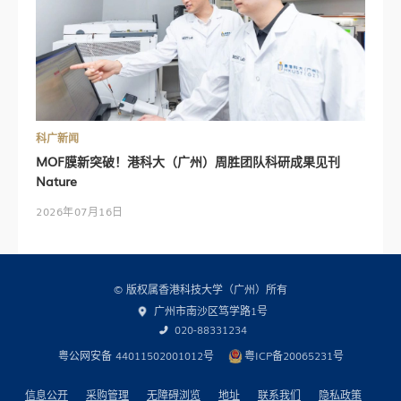
科广新闻
MOF膜新突破！港科大（广州）周胜团队科研成果见刊
Nature
2026年07月16日
© 版权属香港科技大学（广州）所有
广州市南沙区笃学路1号
020-88331234
粤公网安备 44011502001012号
粤ICP备20065231号
信息公开
采购管理
无障碍浏览
地址
联系我们
隐私政策