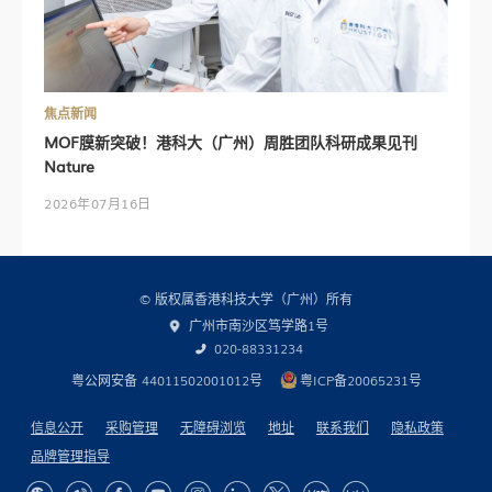
焦点新闻
MOF膜新突破！港科大（广州）周胜团队科研成果见刊
Nature
2026年07月16日
© 版权属香港科技大学（广州）所有
广州市南沙区笃学路1号
020-88331234
粤公网安备 44011502001012号
粤ICP备20065231号
信息公开
采购管理
无障碍浏览
地址
联系我们
隐私政策
品牌管理指导