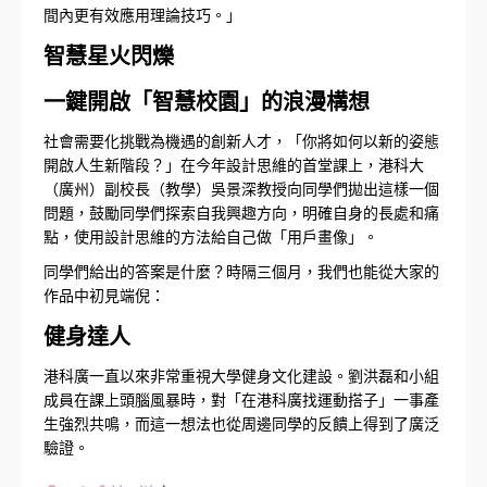
間內更有效應用理論技巧。」
智慧星火閃爍
一鍵開啟「智慧校園」的浪漫構想
社會需要化挑戰為機遇的創新人才，「你將如何以新的姿態
開啟人生新階段？」在今年設計思維的首堂課上，港科大
（廣州）副校長（教學）吳景深教授向同學們拋出這樣一個
問題，鼓勵同學們探索自我興趣方向，明確自身的長處和痛
點，使用設計思維的方法給自己做「用戶畫像」。
同學們給出的答案是什麼？時隔三個月，我們也能從大家的
作品中初見端倪：
健身達人
港科廣一直以來非常重視大學健身文化建設。劉洪磊和小組
成員在課上頭腦風暴時，對「在港科廣找運動搭子」一事產
生強烈共鳴，而這一想法也從周邊同學的反饋上得到了廣泛
驗證。