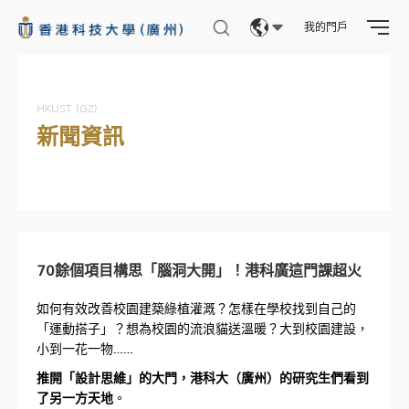
我的門戶
Eng
繁體
HKUST (GZ)
新聞資訊
简体
70餘個項目構思「腦洞大開」！港科廣這門課超火
如何有效改善校園建築綠植灌溉？怎樣在學校找到自己的
「運動搭子」？想為校園的流浪貓送溫暖？大到校園建設，
小到一花一物……
推開「設計思維」的大門，港科大（廣州）的研究生們看到
了另一方天地
。