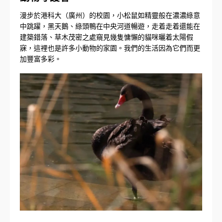
漫步於港科大（廣州）的校園，小松鼠如精靈般在濃濃綠意
中跳躍，黑天鵝、綠頭鴨在中央河道暢遊，走着走着還能在
建築錯落、草木茂密之處窺見幾隻慵懶的貓咪曬着太陽假
寐，這裡也是許多小動物的家園。我們的生活因為它們而更
加豐富多彩。