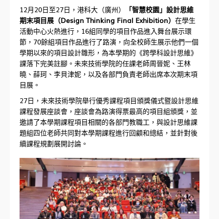
12月20日至27日，港科大（廣州）
「智慧校園」設計思維
期末項目展（Design Thinking Final Exhibition）
在學生
活動中心火熱進行，16組同學的項目作品進入舞台展示環
節，70餘組項目作品進行了路演，向全校師生展示他們一個
學期以來的項目設計雛形，為本學期的《跨學科設計思維》
課落下完美註腳。未來技術學院的任課老師周晉妮、王林
曉、薛珂、李貝津妮，以及各部門負責老師出席本次期末項
目展。
27日，未來技術學院舉行優秀課程項目頒獎儀式暨設計思維
課程發展座談會，座談會為路演得票最高的項目組頒獎，並
邀請了本學期課程項目相關的各部門教職工，與設計思維課
題組四位老師共同對本學期課程進行回顧和總結，並針對後
續課程規劃展開討論。