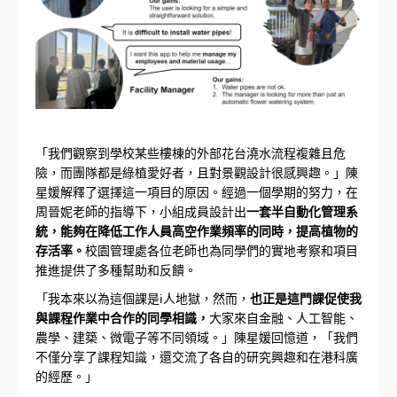
「我們觀察到學校某些樓棟的外部花台澆水流程複雜且危
險，而團隊都是綠植愛好者，且對景觀設計很感興趣。」陳
星媛解釋了選擇這一項目的原因。經過一個學期的努力，在
周晉妮老師的指導下，小組成員設計出
一套半自動化管理系
統，能夠在降低工作人員高空作業頻率的同時，提高植物的
存活率。
校園管理處各位老師也為同學們的實地考察和項目
推進提供了多種幫助和反饋。
「我本來以為這個課是i人地獄，然而，
也正是這門課促使我
與課程作業中合作的同學相識，
大家來自金融、人工智能、
農學、建築、微電子等不同領域。」陳星媛回憶道，「我們
不僅分享了課程知識，還交流了各自的研究興趣和在港科廣
的經歷。」