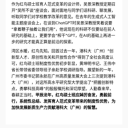
作为红鸟硕士班育人范式变革的设计师，吴景深教授定期召
开“吴所不谈”座谈会，面对面地与同学们话科研、聊发展，
听取同学们对学校教学改革的意见。在去年的生成式人工智
能主题座谈会上，在谈到ChatGPT时吴景深教授笑着说要
“拿着鞭子抽着让我们用”，他说现在的科研不仅要站在前人
研究的基础上，更要学会“榨干”GPT，在AI的基础上再进一
步的研究才能真正算是前沿的探索。
湾区水暖，红鸟先知。回首过去一年，港科大（广州）“创
新型人才、原创性攻关和开放性合作”得到了全社会高度认
可，红鸟硕士班制度性优势初步彰显，黄坤明书记、王伟中
省长带领省委领导班子亲赴学校调研指导。展望新的一年，
广州市委书记郭永航在广州高质量发展大会上三次提到港科
大（广州），对这所高水平研究型大学提出了“把握创新特
点，勇攀科技高峰”的殷殷嘱托和深切厚望。人勤春来早，
春耕正当时。
甲辰龙年，红鸟硕士班应踔厉奋发，勇毅前
行，系统性总结、发挥育人范式变革带来的制度性优势，为
加快发展新质生产力贡献港科大（广州）的智慧。