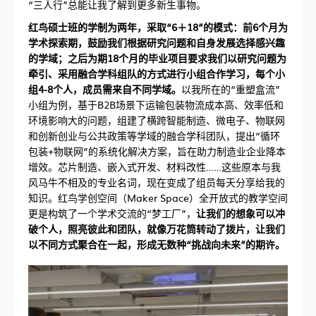
“三人行”总能让我了解到更多新生事物。
红鸟硕士班的学制为两年，采取“6＋18”的模式：前6个月为
学术探索期，鼓励我们根据研究问题和自身发展选择感兴趣
的学域；之后为期18个月的毕业项目要求我们以研究问题为
牵引、采用融合学科组队的方式进行小组合作学习，每个小
组4-8个人，成员需来自不同学域。
以我所在的“重塑盒流”
小组为例，基于B2B场景下运输包装物流成本高、效率低和
环境影响大的问题，组建了横跨智能制造、微电子、物联网
和创新创业与公共政策等学域的融合学科团队，提出“循环
包装+物联网”的系统化解决方案，旨在助力制造业企业降本
增效。芯片制造、嵌入式开发、材料改性……这些原本与我
风马牛不相及的专业名词，现在变成了组员每天分享给我的
知识。红鸟学创空间（Maker Space）全开放式的教学空间
更是构筑了一个学术交流的“梦工厂”，
让我们的想象可以冲
破个人，照亮彼此和团队，就像万花筒转动了拨片，让我们
以不同方式聚合在一起，形成无数种“挑战向未来”的期许。