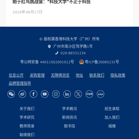
始于红鸟挑战营：“科技大学”不止于科技
2026年06月17日
© 版权属香港科技大学（广州）所有
广州市南沙区笃学路1号
020-88331234
粤公网安备 44011502001012号
粤ICP备20065231号
信息公开
采购管理
无障碍浏览
地址
联系我们
隐私政策
品牌管理指导
关于我们
学术概况
招生录取
学术研究
新闻资讯
加入我们
教师简录
图书馆
捐赠
联络我们