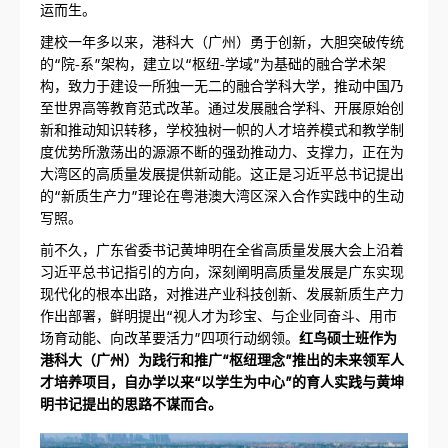
运而生。
建校一年多以来，港科大（广州）勇于创新，大胆突破传统
的“院-系”架构，建立以“枢纽-学域”为基础的融合学术架
构，致力于建设一所独一无二的融合学科大学，推动中国乃
至世界高等教育范式改革。通过发展融合学科、开展原始创
新和推动知识转移，学校独树一帜的人才培养模式和教学制
度优势所激荡出的源源不断的强劲推动力、支撑力，正在为
大湾区的高质量发展提供新动能。这正是习近平总书记提出
的“新质生产力”理论在粤港澳大湾区深入合作实践中的生动
写照。
前不久，广东省委书记黄坤明在全省高质量发展大会上沿着
习近平总书记指引的方向，深刻阐明高质量发展是广东实现
现代化的根本出路，对推进产业科技创新、发展新质生产力
作出部署，鲜明提出“视人才为珍宝、与企业同奋斗、用市
场育动能、向改革要活力”四项行动纲领。
红鸟硕士班作为
港科大（广州）为践行和推广“枢纽理念”推出的未来领军人
才培养项目，自办学以来“以学生为中心”的育人实践与黄坤
明书记提出的思路不谋而合。