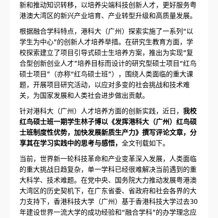
新和推动知识转移，以培养尖端科技创新人才，更好服务粤
港澳大湾区的新兴产业培育、产业转型升级和高质量发展。
根据融合学科特点，港科大（广州）探索实施了一系列“以
学生为中心”的创新人才培养举措。在研究生教育方面，学
校探索建立了项目引导式硕士生培养方案，推出为实现“复
合型创新创业人才”培养目标而设计的研究型硕士项目“红鸟
硕士项目”（亦称“红鸟硕士班”），围绕人类面临的重大课
题，开展项目研究活动，以应对多变的社会挑战和技术难
关，为国家发展和人类社会进步做出贡献。
针对港科大（广州）人才培养方面的创新实践，近日，
我校
红鸟硕士班一期学生林子博以《发挥港科大（广州）红鸟硕
士班制度性优势，加快发展新质生产力》撰写评论文章，分
享其在学习实践中的思考与感悟，
全文刊载如下。
当前，世界新一轮科技革命和产业变革深入发展，人类面临
的重大挑战日趋复杂，单一学科已经很难解决当前遇到的重
大科学、技术难题。在党中央、国务院大力推动发展粤港澳
大湾区的历史契机下，在广东省委、省政府和社会各界的大
力支持下，香港科技大学（广州）基于香港科技大学过去30
年建设世界一流大学的成功经验和“融合学科”的办学理念应