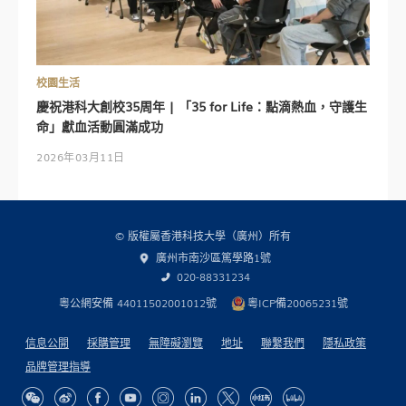
校園生活
慶祝港科大創校35周年 | 「35 for Life：點滴熱血，守護生
命」獻血活動圓滿成功
2026年03月11日
© 版權屬香港科技大學（廣州）所有
廣州市南沙區篤學路1號
020-88331234
粵公網安備 44011502001012號
粵ICP備20065231號
信息公開
採購管理
無障礙瀏覽
地址
聯繫我們
隱私政策
品牌管理指導