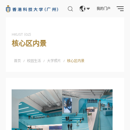
我的门户
Eng
关于知识转移办公室
繁體
知识转移新范式
HKUST (GZ)
核心区内景
构建创新生态
简体
主要架构
产业合作
首页
/
校园生活
/
大学照片
/
核心区内景
知识产权
创新创业
培训学习
科广新闻