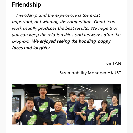
Friendship
「
Friendship and the experience is the most
important, not winning the competition. Great team
work usually produces the best results. We hope that
you can keep the relationships and networks after the
program.
We enjoyed seeing the bonding, happy
faces and laughter
.
」
Teri TAN
Sustainability Manager HKUST