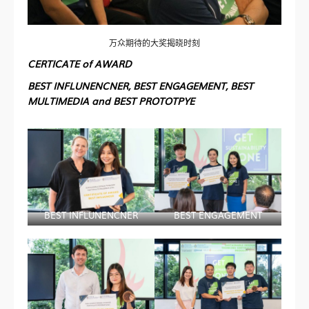
万众期待的大奖揭晓时刻
CERTICATE of AWARD
BEST INFLUNENCN
ER, BEST ENGAGEMENT, BEST
MULTIMEDIA and
BEST PROTOTPYE
BEST INFLUNENCNER
BEST ENGAGEMENT