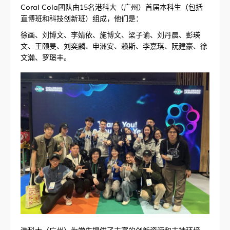
Coral Cola团队由15名港科大（广州）首届本科生（包括
直博班和科技创新班）组成，他们是：
徐画、刘博文、李婧依、施博文、梁子谕、刘丹晨、彭瑛
文、王颐旻、刘奕麟、申洲安、赖斯、李嘉琪、阮建豪、徐
文瀚、罗璟丰。
港科大（广州）为学生提供了丰富的创新资源和支持环境，