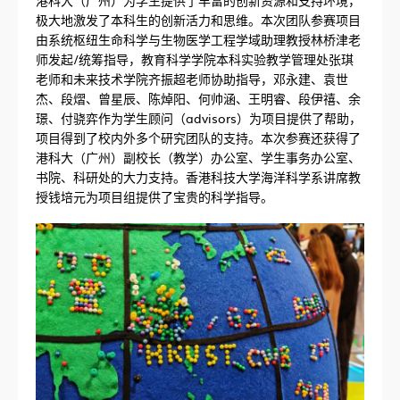
极大地激发了本科生的创新活力和思维。本次团队参赛项目
由系统枢纽生命科学与生物医学工程学域助理教授林桥津老
师发起/统筹指导，教育科学学院本科实验教学管理处张琪
老师和未来技术学院齐振超老师协助指导，邓永建、袁世
杰、段熠、曾星辰、陈焯阳、何帅涵、王明睿、段伊禧、余
璟、付骁弈作为学生顾问（advisors）为项目提供了帮助，
项目得到了校内外多个研究团队的支持。本次参赛还获得了
港科大（广州）副校长（教学）办公室、学生事务办公室、
书院、科研处的大力支持。香港科技大学海洋科学系讲席教
授钱培元为项目组提供了宝贵的科学指导。