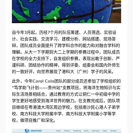
自今年3月起，历经7个月的队伍筹建、人员筛选、实验设
计、社会实践、交流学习、建模分析、网站搭建、现场答
辩，团队成员全面提升了跨学科合作的能力和对融合学科的
理解。从大一下学期到大二上学期的参赛过程中，团队成员
在学校的全力支持下，自发组织参赛，表现出敢于创新、严
谨科研、团结协作的精神，得到评委、组委会和国内外师生
的一致好评，向世界展现了港科大（广州）学子的风采。
此外，今年Coral Cola团队的部分成员还参加了学校组织的
“笃学助飞计划——贵州站”支教项目，将海洋生物知识与实
际生活场景相结合，通过教育的方式让铜仁一中初级中学的
学生更好地感受到海洋世界的魅力。在支教完成后，团队项
目继续在粤港澳大湾区周边学校，包括南沙民心港人子弟学
校、南方科技大学附属中学、南方科技大学附属小学等学
校，做项目推广和深化。