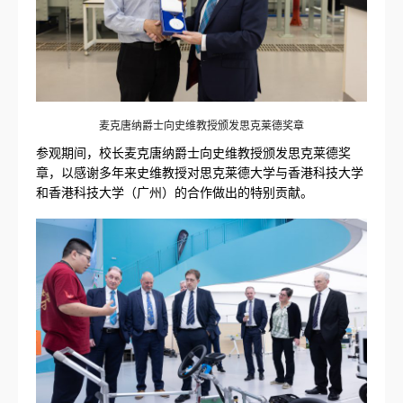
麦克唐纳爵士向史维教授颁发思克莱德奖章
参观期间，校长麦克唐纳爵士向史维教授颁发思克莱德奖
章，以感谢多年来史维教授对思克莱德大学与香港科技大学
和香港科技大学（广州）的合作做出的特别贡献。