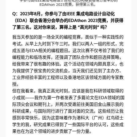
学参与由IEEE集成电路设计自动化(EDA)联会香港分会举办的
EDAthon 2023竞赛，获得第三名。
Q：2023年8月，你参与了由IEEE 集成电路设计自动化
（EDA）联会香港分会举办的EDAthon 2023竞赛，并获得
了第三名。这对你来说，算得上是 “高光时刻” 吗？
我当天参加的是一场全天的编程竞赛，类似于一种实践性的
考试。从早上九时到下午三时。我们以两人一组的形式，完
成五道与EDA相关的编程题目。这次比赛不仅考验了我们的
编程能力和临场发挥，还强调了团队合作和题目选择策略，
给我带来了很有趣的体验。这个活动在领域内颇具意义，也
为我提供了很宝贵的交流机会，当天我们还见到了主办方、
工业界经验丰富的工程师以及香港地区该领域方面的专家教
授。
但在我看来，我真正高光时刻，应该是我在科研领域取得的
小成就——我作为第一作者发表了多篇论文在EDA领域的国
际顶尖会议和期刊上，并两次受邀前往美国旧金山展示我的
科研成果，与国际同行进行了面对面的交流。这些经历让我
感到非常快乐，因为这意味着作为港科大（广州）红鸟硕士
学生的我，研究成果已得到了一些国际平台的认可，这些成
果也在为这个领域的进步贡献了一份力量。