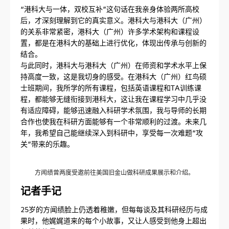
“港科大与一体，双校互补”这句话在我亲身体验两所高校
后，才深刻理解到它的真实意义。港科大与港科大（广州）
的关系非常紧密，港科大（广州）许多学术架构和课程设
置，都是在港科大的基础上进行优化，体现出传承与创新的
结合。
与此同时，港科大与港科大（广州）在师资和学术水平上保
持高度一致，这是我切身的感受。在港科大（广州）红鸟硕
士班期间，我所学的所有课程，包括英语课程和TA训练课
程，都能够无缝衔接到港科大，这让我在课程学习中几乎没
有适应障碍，能够迅速融入科研学术氛围，我与导师的长期
合作也使我在科研方面能够有一个非常顺利的过渡。未来几
年，我希望自己能继续深入到科研中，享受每一次难题“攻
关”带来的乐趣。
方闻绩曾两度受邀前往美国旧金山做科研成果展示和介绍。
记者手记
25岁的方闻绩脸上仍透着稚嫩，但每每谈及其科研经历与成
果时，他娓娓道来的每个小故事，又让人感受到他身上超出