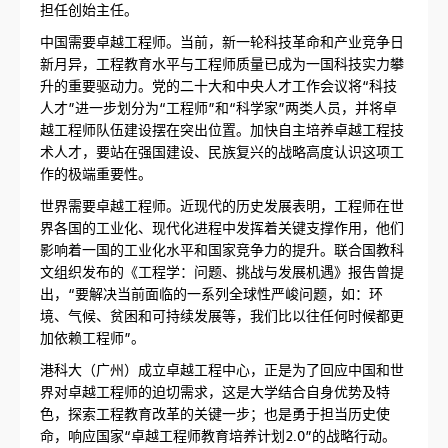
担任创始主任。
中国需要卓越工程师。当前，新一轮科技革命和产业竞争日
新月异，工程教育水平与工程师质量已成为一国科技实力攀
升的重要驱动力。党的二十大和中央人才工作会议将“科技
人才”进一步划分为“工程师”和“科学家”两类人员，并将卓
越工程师队伍建设摆在突出位置。加快自主培养卓越工程技
术人才，要站在强国建设、民族复兴的战略高度认识这项工
作的极端重要性。
世界需要卓越工程师。近现代的历史发展表明，工程师在世
界各国的工业化、现代化进程中发挥着关键支撑作用，他们
影响着一国的工业化水平和国家竞争力的提升。联合国教科
文组织发布的《工程学：问题、挑战与发展机遇》报告曾提
出，“要解决当前面临的一系列全球性严峻问题，如：环
境、气候、贫困和可持续发展等，我们比以往任何时候都更
加依赖工程师”。
港科大（广州）成立卓越工程中心，正是为了回应中国和世
界对卓越工程师的迫切需求，这是大学结合自身优势及特
色，探索工程教育改革的关键一步；也是勇于担当历史使
命，响应国家“卓越工程师教育培养计划2.0”的战略行动。