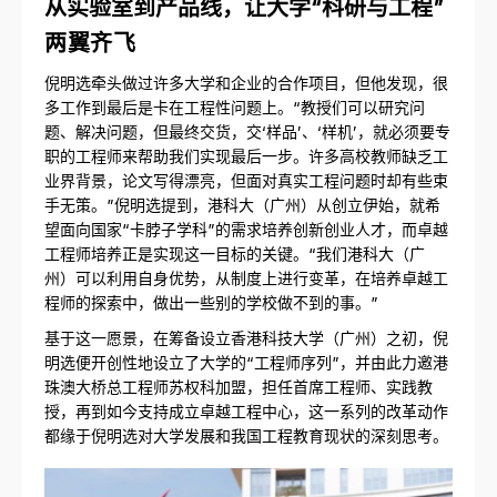
从实验室到产品线，
让大学“科研与工程”
两翼齐飞
倪明选牵头做过许多大学和企业的合作项目，但他发现，很
多工作到最后是卡在工程性问题上。“教授们可以研究问
题、解决问题，但最终交货，交‘样品’、‘样机’，就必须要专
职的工程师来帮助我们实现最后一步。许多高校教师缺乏工
业界背景，论文写得漂亮，但面对真实工程问题时却有些束
手无策。”倪明选提到，港科大（广州）从创立伊始，就希
望面向国家“卡脖子学科”的需求培养创新创业人才，而卓越
工程师培养正是实现这一目标的关键。“我们港科大（广
州）可以利用自身优势，从制度上进行变革，在培养卓越工
程师的探索中，做出一些别的学校做不到的事。”
基于这一愿景，在筹备设立香港科技大学（广州）之初，倪
明选便开创性地设立了大学的“工程师序列”，并由此力邀港
珠澳大桥总工程师苏权科加盟，担任首席工程师、实践教
授，再到如今支持成立卓越工程中心，这一系列的改革动作
都缘于倪明选对大学发展和我国工程教育现状的深刻思考。