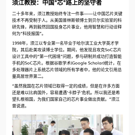
须江教授：中国"芯"路上的坚守者
二十多年来，须江教授始终专注一件事——让中国芯片关键
技术不再受制于人。从美国普林斯顿博士到贝尔实验室的科
研先锋，再到毅然回国投身芯片事业，他用智慧和行动诠释
何为“科技报国”。
1998年，须江以专业第一名毕业于哈尔滨工业大学英才学
院，其后赴美攻读博士学位。期间，他发现且攻克SoC芯片
设计工具中的“第一代困境”问题，参与研制并成功打造智能
手机的SoC芯片。根据谷歌学术(Google Scholar)统计，在
多处理器片上系统芯片领域的所有学者中，他的论文引用总
量高居世界第二。
“虽然我国在芯片领域已取得一定的成绩，但是在许多方面
还是难以比肩国外，容易遭遇‘卡脖子’危机。所以我还是希
望扎根祖国，为我们国家自己的芯片事业做出贡献。”须江
曾说道。