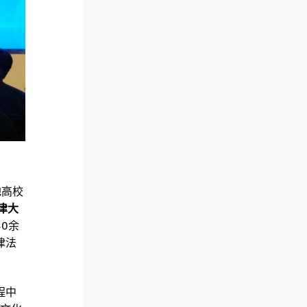
地高校
津大
0余
律法
程中