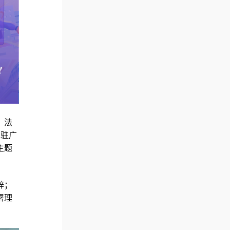
；法
国驻广
主题
辞；
署理