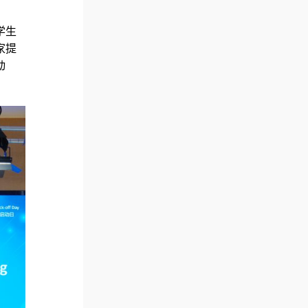
学生
家提
动