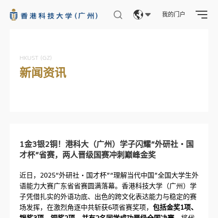
我的门户
Eng
繁體
HKUST (GZ)
新闻资讯
简体
1金3银2铜！港科大（广州）学子闪耀“外研社・国
才杯”省赛，两人晋级国赛冲刺巅峰金奖
近日，2025“外研社・国才杯”“理解当代中国”全国大学生外
语能力大赛广东省省赛圆满落幕。香港科技大学（广州）学
子凭借扎实的外语功底、出色的跨文化表达能力与稳定的赛
场发挥，在激烈角逐中共斩获6项省赛奖项，
包括金奖1项、
银奖3项、铜奖2项，并有2名同学成功晋级全国决赛
，将代