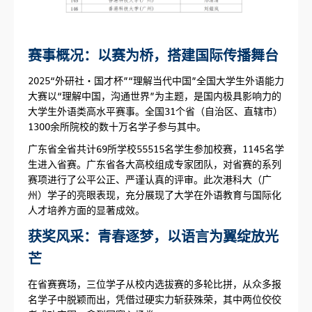
赛事概况：以赛为桥，搭建国际传播舞台
2025“外研社・国才杯”“理解当代中国”全国大学生外语能力
大赛以“理解中国，沟通世界”为主题，是国内极具影响力的
大学生外语类高水平赛事。全国31个省（自治区、直辖市）
1300余所院校的数十万名学子参与其中。
广东省全省共计69所学校55515名学生参加校赛，1145名学
生进入省赛。广东省各大高校组成专家团队，对省赛的系列
赛项进行了公平公正、严谨认真的评审。此次港科大（广
州）学子的亮眼表现，充分展现了大学在外语教育与国际化
人才培养方面的显著成效。
获奖风采：青春逐梦，以语言为翼绽放光
芒
在省赛赛场，三位学子从校内选拔赛的多轮比拼，从众多报
名学子中脱颖而出，凭借过硬实力斩获殊荣，其中两位佼佼