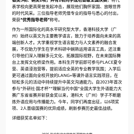
表学校向更高荣誉发起冲击，展现他们胸怀家国、放眼世界
的时代风采。三位指导老师凭借专业的指导与悉心的付出，
荣获
“优秀指导老师”
称号。
作为一所国际化的高水平研究型大学，香港科技大学（广
州）始终以英文为主要教学语言，致力于培养面向未来的高
端创新人才。大学重视学生语言能力与人文素养的融合发
展，不仅助力学生在学术科研中娴熟运用语言工具，还注重
引导他们深入理解多元文化、拓展国际视野，在未来国际舞
台上发挥文化桥梁作用。本科生开学前即可参与PLACE夏令
营、英语浸泡营等，提前适应全英的专业教学氛围；入学后
更可通过面向全校开放的LANG+等课外语言实践项目，在
轻松多元的活动中持续提升中英文沟通能力。自2023年首次
参与“外研社·国才杯”“理解当代中国”全国大学生外语能力大
赛广东省省赛并斩获金奖以来，港科大（广州）学子不断磨
炼外语应用与传播能力。今年，同学们再度出征，以6项奖
项、2人晋级国赛的优异成绩，刷新参赛历史最佳战绩。
详细获奖名单如下：