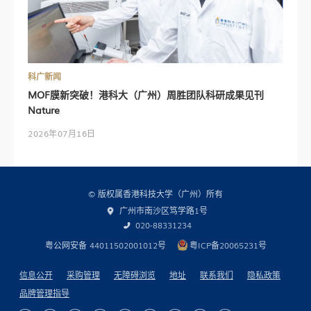
科广新闻
MOF膜新突破！港科大（广州）周胜团队科研成果见刊
Nature
2026年07月16日
© 版权属香港科技大学（广州）所有
广州市南沙区笃学路1号
020-88331234
粤公网安备 44011502001012号
粤ICP备20065231号
信息公开
采购管理
无障碍浏览
地址
联系我们
隐私政策
品牌管理指导