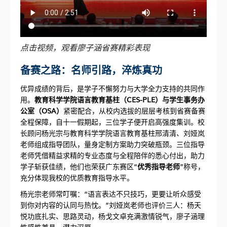
点击视频，观看廖子涵省赛精彩表现
备赛之路：名师引路，淬炼真功
优异成绩的背后，是学子不懈努力与大学全力支持的共同作
用。
教育科学学院
语言教育基柱（CES-
PLE）与学生事务办
公室（OSA）
紧密配合，从校内选拔的层层考核到省赛备赛
全程保障，自十一假期起，三位学子便开启高强度集训。校
长顾问杨光宗与教育科学学院语言教育基柱邢清清、刘娅岚
老师组成指导团队，量身定制方案助力突破瓶颈。三位指导
老师凭借精益求精的专业态度与全程陪伴的悉心付出，助力
学子斩获佳绩，他们也荣获广东赛区“
优秀指导老师
”称号，
充分体现我校的优质教育指导水平。
杨光宗老师常叮嘱：“语言表达不只技巧，更要让听众感受
到你对内容的认同与热忱。”刘娅岚老师也评价三人：杨天
悦功底扎实、思路灵动，杨戈文卓充满激情锐气，廖子涵理
性感性兼具、潜力深厚。