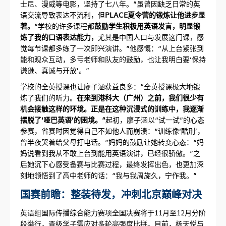
士尼、漫威等电影，坚持了七八年。”虽曾因缺乏日常的英
语交流导致表达不流利，但
PLACE夏令营的锻炼让他进步显
著。
“学校的许多课程都
鼓励学生积极用英语发言，明显锻
炼了我的口语表达能力，
尤其是中国人口与发展这门课，感
觉每节课都多练了一次即兴演讲。”他感慨：“从上台紧张到
能和观众互动，多亏老师和队友的鼓励，也让我明白要‘保持
谦逊、真诚与开放’。”
学校的全英授课也让廖子涵获益良多：“全英授课极大地锻
炼了我们的听力。
在来到港科大（广州）之前，我们很少有
机会接触这样的环境。正是在这种沉浸式的训练中，我逐渐
摆脱了‘哑巴英语’的困境。”
起初，廖子涵以“试一试”的心态
参赛，省赛时因觉得自己不如他人而崩溃：“训练像‘酷刑’，
曾半夜哭着给父母打电话。”妈妈的鼓励让她转变心态：“妈
妈说看到我从不敢上台到能用英语演讲，已经很骄傲。”之
后她沉下心感受备赛与比赛过程，最终发挥出色，也更加深
刻地领悟到了高中老师的话：“我与我周旋久，宁作我。”
国赛前瞻：整装待发，冲刺北京巅峰对决
英语组国际传播综合能力赛项全国决赛将于11月至12月分阶
段举行，晋级学子需应对多轮高强度比拼。目前，杨天悦与