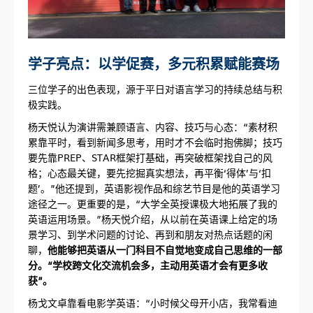
学子亮点：以学促赛，多元积累赋能赛场
三位学子的出色表现，源于平日对语言学习的持续总结与积
极实践。
杨天悦认为演讲需兼顾语言、内容、技巧与心态：“素材积
累靠平时，看到新闻多思考，用时才不会临时抱佛脚；技巧
要先靠PREP、STAR框架打基础，再突破框架找自己的风
格；心态最关键，要先挖掘真实想法，再平衡‘得体’与‘扣
题’。”他还提到，英语影视作品和综艺节目是他的英语学习
途径之一。更重要的是，“大学全英授课极大地拓展了我的
英语运用场景。”杨天悦介绍，从以前在英语课上给定的场
景学习、到学术问题的讨论、再到和朋友对热点话题的闲
聊，
他能够把英语从一门科目不自觉地变成自己思维的一部
分。
“
学校跨文化交流机会多，主动用英语才会有更多收
获
”。
杨戈文卓靠看电影学英语：“小时候父母开小店，我常看迪