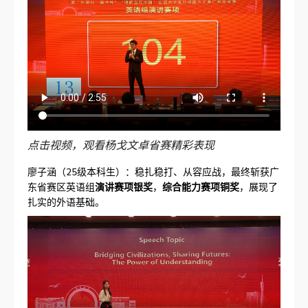
点击视频，观看杨戈文卓省赛精彩表现
廖子涵（25级本科生）：稳扎稳打、从容应战，最终斩获广
东省赛区英语组
演讲赛项银奖
，
综合能力赛项铜奖
，展现了
扎实的外语基础。