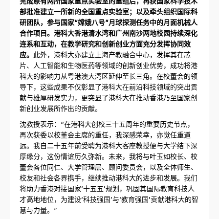
完成原有两所国家重点实验室的重组后，再获国家科学技术
部批准建立一所新的全国重点实验室；以及牵头组织国际科
研团队，参与国家“嫦娥八号”月球探测任务中的月面机械人
合作项目。港科大香港清水湾和广州南沙两地校园持续深化
连系和互动，在教学研究和创新创业方面充分发挥协同效
应。
此外，港科大亦建立上海产教融合中心，发挥其在芯
片、人工智能和生物医药等领域的创新创业优势，成功将港
科大的影响力从粤港澳大湾区延伸至长三角。在校董会的领
导下，这些成果不仅彰显了港科大在前沿科技领域的突出贡
献与雄厚研发实力，更突显了港科大在推动香港乃至国家创
新创业发展所作出的贡献。
沈教授表示：“在港科大创校三十五周年的重要历史节点，
再次获委以校董会主席的重任，我深感荣幸，亦觉任重道
远。我自二十五年前受聘为港科大客座教授便与大学结下深
厚缘分，这份情谊历久弥新。未来，我将与叶玉如校长、校
董会各位同仁、大学管理层、顾问委员会，以及全体师生、
校友和社会各界携手，继续推动港科大的进步和发展。我们
将助力香港对接国家‘十五五’规划，巩固其国际教育科技人
才高地地位，为建设‘科技强国’与‘教育强国’贡献港科大的智
慧与力量。”