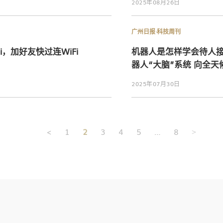
2025年08月26日
广州日报·科技周刊
i，加好友快过连WiFi
机器人是怎样学会待人
器人“大脑”系统 向全
2025年07月30日
文
<
1
2
3
4
5
…
8
>
章
导
航