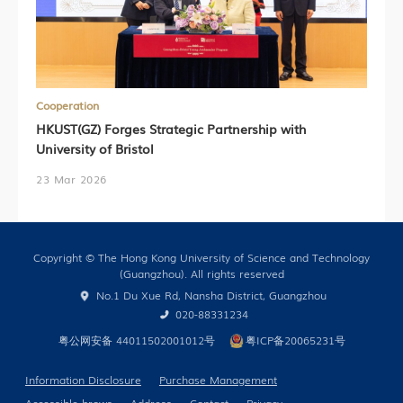
Cooperation
HKUST(GZ) Forges Strategic Partnership with
University of Bristol
23 Mar 2026
Copyright © The Hong Kong University of Science and Technology
(Guangzhou). All rights reserved
No.1 Du Xue Rd, Nansha District, Guangzhou
020-88331234
粤公网安备 44011502001012号
粤ICP备20065231号
Information Disclosure
Purchase Management
Accessible brows
Address
Contact
Privacy