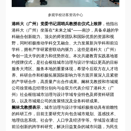
参观学校访客资讯中心
港科大（广州）党委书记屈哨兵教授在仪式上致辞
，他指出
港科大（广州）坐落在“未来之城”——南沙，具备卓越的学
科融合创新能力、顶尖的师资团队和国际优质的资源和视
野，同时积极推动学科交叉融合、大力发展新兴学科和前沿
学科，拥有产学研紧密联动内驱力，这些是港科大（广州）
争创一流大学的潜力和优势所在。本次共建教育实践基地签
约授牌仪式，是社会枢纽城市治理与设计学域以更高的目标
服务大湾区、服务本地的重要体现，希望今后双方在人才培
养、科研合作和积极拓展国际影响力等方面开展深入且紧密
的产学研合作，高质量产出合作成果。阚林戈教授和市城规
公司徐里格总经理分别向与会双方代表介绍了港科大（广
州）社会枢纽城市治理与设计学域专业特色及师资科研团
队，以及市城规公司的发展情况及业务科研成果。
阚林戈教授表示
，城市治理与设计学域积极推动具有前瞻性
的科研工作，目前主要研究方向包含城市规划、遥感技术、
地理信息系统、社会学、人口学及经济学等。学域旨在通过
前沿创新的跨学科研究，解决日益复杂的城市问题，为民生