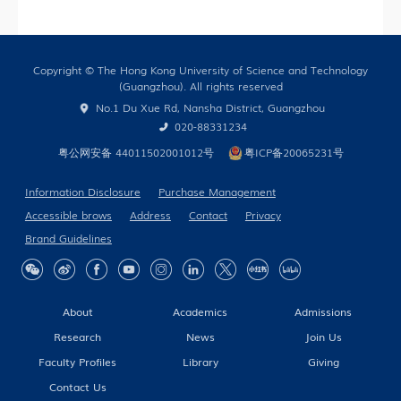
Copyright © The Hong Kong University of Science and Technology
(Guangzhou). All rights reserved
No.1 Du Xue Rd, Nansha District, Guangzhou
020-88331234
粤公网安备 44011502001012号
粤ICP备20065231号
Information Disclosure
Purchase Management
Accessible brows
Address
Contact
Privacy
Brand Guidelines
About
Academics
Admissions
Research
News
Join Us
Faculty Profiles
Library
Giving
Contact Us