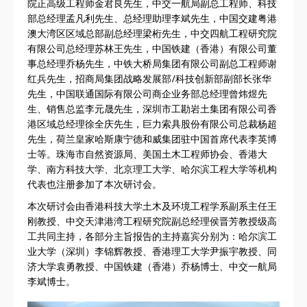
院正高级工程师金君良先生，中交一航局副总工程师、科技
部总经理孟凡利先生、总经理助理李斌先生，中国交建粤港
澳大湾区区域总部副总经理梁桁先生，中交四航工程研究院
有限公司总经理苏林王先生，中国铁建（香港）有限公司董
事总经理乔杨先生，中铁大桥局集团有限公司副总工程师谢
红兵先生，招商局集团战略发展部/科技创新部副部长张华
先生，中国联通国际有限公司商企业务部总经理曾炜煜先
生、销售总监李元晟先生，深圳市工勘岩土集团有限公司香
港区域总经理徐全庆先生，巨力索具股份有限公司总裁杨超
先生，荷兰皇家哈斯康宁德和威集团驻中国首席代表李英博
士等。珠海市自然资源局、美国土木工程师协会、香港大
学、南方科技大学、北京理工大学、哈尔滨工程大学等机构
代表也注册参加了本次研讨会。
本次研讨会由香港科技大学土木及环境工程学系副系主任王
刚教授、中交天津港湾工程研究院副总经理侯晋芳教授级高
工共同主持，各部分主旨报告的主持嘉宾分别为：哈尔滨工
业大学（深圳）李锦辉教授、香港理工大学尹振宇教授、同
济大学袁勇教授、中国铁建（香港）乔杨博士、中交一航局
李斌博士。