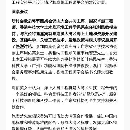
工程实验平台设计情况和卓越工程师平台的建设进展。
圆桌会议
研讨会最后环节圆桌会议由大会共同主席、国家卓越工程
师、香港科技大学土木及环境工程学系系主任张利民教授主
持，与六位特邀嘉宾就粤港澳大湾区海上土地和资源开发建
设、基础科学、关键工程技术、发展政策与模式等议题展开
了热烈讨论。
参加圆桌会议的嘉宾有：广东省科学技术协会
副主席周佑英女士，奥雅纳工程顾问董事施宏楚先生，香港
土木工程拓展署可持续大屿办事处副处长叶伟民先生，香港
科技大学（广州）功能枢纽院长温维佳教授，澳门工程师学
会常务理事刘雅康先生，香港工程师学会秘书长薛永恒教
授。
周佑英女士认为，海上人居工程将是大湾区科技工程合作的
一个很好的领域。科协是科技工作者的“超级联系人”，服务
于科技创新链和科技工作者，广东省科协将全力支持相关科
技合作。
施宏楚先生倡议香港可以借助大湾区合作发展，促进中国内
地标准和香港标准的融合，形成大湾区标准，发挥大湾区特
殊地理优势，从而带动香港和大湾区的科研发展。