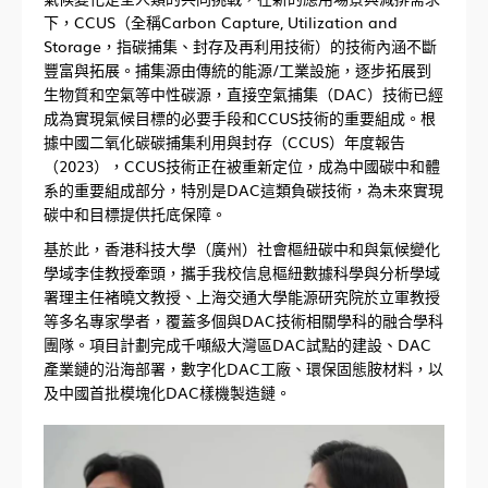
下，CCUS（全稱Carbon Capture, Utilization and
Storage，指碳捕集、封存及再利用技術）的技術內涵不斷
豐富與拓展。捕集源由傳統的能源/工業設施，逐步拓展到
生物質和空氣等中性碳源，直接空氣捕集（DAC）技術已經
成為實現氣候目標的必要手段和CCUS技術的重要組成。根
據中國二氧化碳碳捕集利用與封存（CCUS）年度報告
（2023），CCUS技術正在被重新定位，成為中國碳中和體
系的重要組成部分，特別是DAC這類負碳技術，為未來實現
碳中和目標提供托底保障。
基於此，香港科技大學（廣州）社會樞紐碳中和與氣候變化
學域李佳教授牽頭，攜手我校信息樞紐數據科學與分析學域
署理主任褚曉文教授、上海交通大學能源研究院於立軍教授
等多名專家學者，覆蓋多個與DAC技術相關學科的融合學科
團隊。項目計劃完成千噸級大灣區DAC試點的建設、DAC
產業鏈的沿海部署，數字化DAC工廠、環保固態胺材料，以
及中國首批模塊化DAC樣機製造鏈。