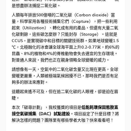
是想盡辦法捕捉二氧化碳。
人類每年排放500億噸的二氧化碳（Carbon dioxide）當
量，科學家用各種技術捕集它們（Capture），把一些利用
起來（Utilization）、轉化成有用的產品，但還有大量二氧
化碳剩餘，這些碳怎麼辦？只能封存（Storage）。這就是
CCUS，是實現碳中和目標的關鍵技術群。如果地球變暖1.5
℃，北極融化的冰會讓全球海平面上升0.2-0.77米，約6%的
昆蟲、8%的植物和4%的脊椎動物會失去適宜的生存環境。
對普通人來說，我們也正在親身領略全球變暖的威力。
請想像有一天，空氣中的二氧化碳含量又比現在更高，全球
變暖更嚴重，人類被極端氣候困擾不已，那時我們是否有足
夠多的辦法來應對。
這聽起來遙不可及，但在追二氧化碳的人眼裡，卻是迫在眉
睫。
本次「碳尋計劃」，我校獲獎的項目是
低能耗環保固態胺直
接空氣碳捕集（DAC）試點建設
。項目設定了什麼目標？將
解決怎樣的問題？團隊里有哪些學者大咖？快來看看吧！