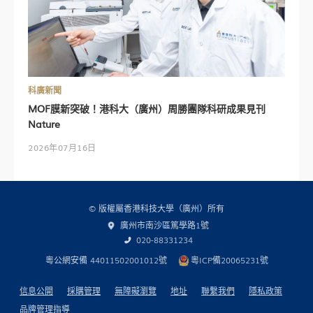
科廣新聞
MOF膜新突破！港科大（廣州）周勝團隊科研成果見刊
Nature
2026年07月16日
© 版權屬香港科技大學（廣州）所有
廣州市南沙區篤學路1號
020-88331234
粵公網安備 44011502001012號
粵ICP備20065231號
信息公開
採購管理
無障礙瀏覽
地址
聯繫我們
隱私政策
品牌管理指導