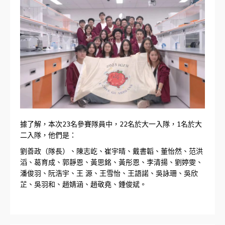
據了解，本次23名參賽隊員中，22名於大一入隊，1名於大
二入隊，他們是：
劉善政（隊長）、陳志屹、崔宇晴、戴書韜、董怡然、范洪
滔、葛育成、郭靜恩、黃思銘、黃彤恩、李清揚、劉婷雯、
潘俊羽、阮浩宇、王 源、王雪怡、王語諾、吳詠珊、吳欣
芷、吳羽和、趙婧涵、趙敬堯、鍾俊斌。