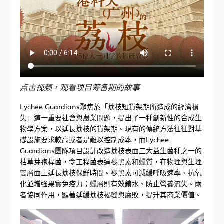
点击视频，观看项目筹备期的故事
Lychee Guardians聚焦於「荔枝短貨架期所造成的經濟損
失」這一重要社會與農業問題，提出了一種創新性的合成生
物學方案，以延長荔枝的貨架期。現有的傳統方法往往對基
礎設施要求較高或者是難以控制成本，而Lychee
Guardians團隊項目設計改造荔枝表面三大益生菌種之一的
枯草芽孢桿菌，令工程菌表達褪黑素和蠟質，在物理與生理
雙層面上延長荔枝保鮮時間。褪黑素可減緩呼吸速率、抗氧
化並增強果實免疫力；蠟層則有效鎖水、防止營養流失。兩
者協同作用，顯著延緩荔枝褐變與腐敗，提升其商業價值。