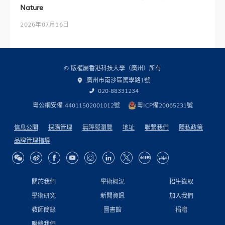
Nature
2026年07月16日
© 版權屬香港科技大學（廣州）所有
廣州市南沙區篤學路1號
020-88331234
粵公網安備 44011502001012號
粵ICP備20065231號
信息公開
採購管理
無障礙瀏覽
地址
聯繫我們
隱私政策
品牌管理指導
關於我們
學術概況
招生錄取
學術研究
新聞資訊
加入我們
教師簡錄
圖書館
捐贈
聯絡我們