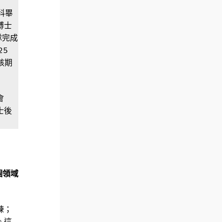
科畢
博士
隊完成
25
該期
會
士後
個領域
練；
。這