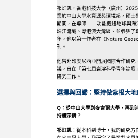
祁虹凱，香港科技大學（廣州）202
業於中山大學水資源與環境系，碩士
期間，在導師——功能樞紐地球與海
珠江流域、粵港澳大灣區、並參與了環
年，他以第一作者在《Nature Ge
刊。
他曾赴印度尼西亞開展國際合作研究
議，曾在「第七屆岩溶科學青年論壇
研究工作。
選擇與回歸：堅持做紮根大地
Q：從中山大學到麥吉爾大學，再到
持續深耕？
祁虹凱
：從本科到博士，我的研究方
在麥吉爾大學，我研究了農業對水質