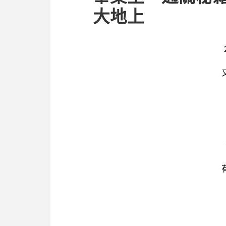
大地上
策