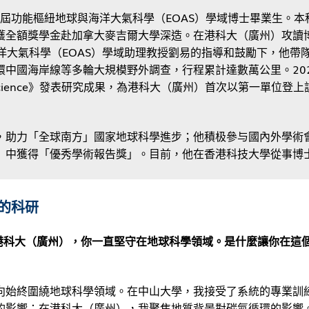
5屆功能樞紐地球與海洋大氣科學（EOAS）學域博士畢業生。本
獲全額獎學金赴加拿大麥吉爾大學深造。在港科大（廣州）攻讀
洋大氣科學（EOAS）學域助理教授劉易的指導和鼓勵下，他帶
中國海岸線等多輪大規模野外調查，行程累計達數萬公里。20
oscience》發表研究成果，為港科大（廣州）首次以第一單位登上
，助力「全球南方」國家地球科學進步；他積极參与國內外學術
」中獲得「優秀學術報告獎」。目前，他在香港科技大學從事博
的科研
港科大（廣州），你一直堅守在地球科學領域。是什麼讓你在這
向始終圍繞地球科學領域。在中山大學，我接受了系統的專業訓
的影響；在港科大（廣州），我聚焦地質背景對碳氮循環的影響