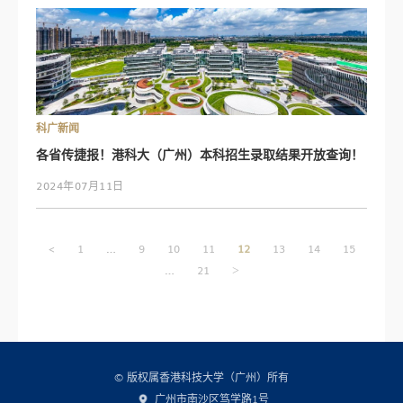
科广新闻
各省传捷报！港科大（广州）本科招生录取结果开放查询！
2024年07月11日
文
…
<
1
9
10
11
12
13
14
15
章
…
21
>
导
航
© 版权属香港科技大学（广州）所有
广州市南沙区笃学路1号