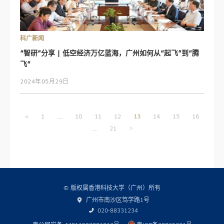
科广新闻
“智研”分享 | 低空经济万亿蓝海，广州如何从“起飞”到“腾
飞”
2024年05月29日
文
…
<
1
10
11
12
13
14
15
16
章
…
21
>
导
航
© 版权属香港科技大学（广州）所有
广州市南沙区笃学路1号
020-88331234