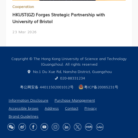
Cooperation
HKUST(GZ) Forges Strategic Partnership with
University of Bristol
23 Mar 2026
Copyright © The Hong Kong University of Science and Technology
(Guangzhou). All rights reserved
No.1 Du Xue Rd, Nansha District, Guangzhou
020-88331234
粤公网安备 44011502001012号
粤ICP备20065231号
Information Disclosure
Purchase Management
Accessible brows
Address
Contact
Privacy
Brand Guidelines