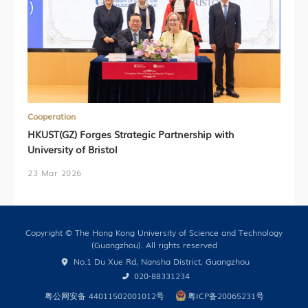
Cooperation
HKUST(GZ) Forges Strategic Partnership with
University of Bristol
23 Mar 2026
Copyright © The Hong Kong University of Science and Technology
(Guangzhou). All rights reserved
No.1 Du Xue Rd, Nansha District, Guangzhou
020-88331234
粤公网安备 44011502001012号
粤ICP备20065231号