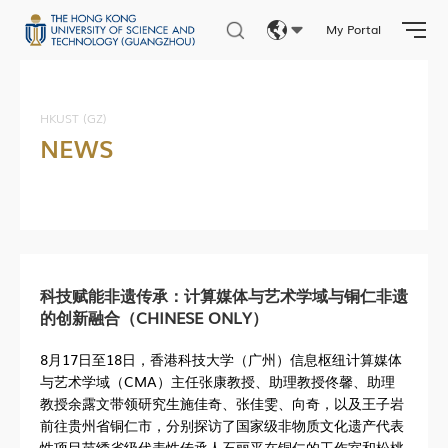
My Portal
Eng
繁體
HKUST (GZ)
NEWS
简体
科技赋能非遗传承：计算媒体与艺术学域与铜仁非遗
的创新融合（CHINESE ONLY）
8月17日至18日，香港科技大学（广州）信息枢纽计算媒体
与艺术学域（CMA）主任张康教授、助理教授佟馨、助理
教授余露文带领研究生施佳奇、张佳雯、向奇，以及王子岩
前往贵州省铜仁市，分别探访了国家级非物质文化遗产代表
性项目苗绣省级代表性传承人石丽平在铜仁的工作室和松桃