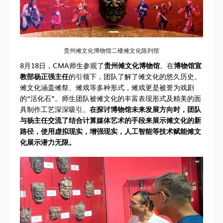
贵州傩文化博物馆二楼傩文化陈列馆
8月18日，CMA师生参观了
贵州傩文化博物馆
。在
博物馆宣
教部杨正强主任
的引领下，团队了解了傩文化的悠久历史。
傩文化涵盖傩祭、傩戏等多种形式，傩戏更是被誉为戏剧
的“活化石”。师生团队被傩文化的丰富表现形式及精美的面
具制作工艺深深吸引。
在探讨博物馆未来发展方向时，团队
与杨主任交流了结合计算媒体艺术的手段来展示傩文化的新
路径，使用虚拟现实，增强现实，人工智能等技术赋能傩文
化展示潜力无限。