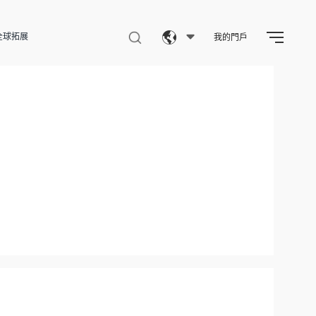
全球拓展
我的門戶
Eng
繁體
简体